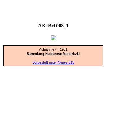
AK_Bri 008_1
Aufnahme <= 1931
Sammlung Heiderose Mendritzki
vorgestellt unter Neues 513