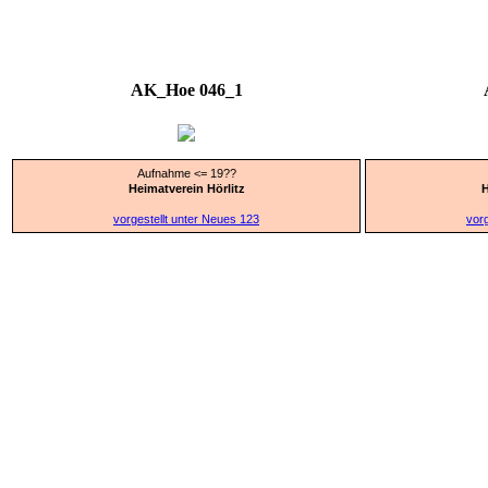
AK_Hoe 046_1
Aufnahme <= 19??
Heimatverein Hörlitz
H
vorgestellt unter Neues 123
vorg