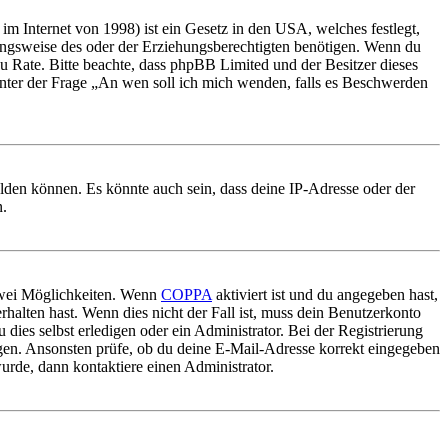
m Internet von 1998) ist ein Gesetz in den USA, welches festlegt,
ungsweise des oder der Erziehungsberechtigten benötigen. Wenn du
nd zu Rate. Bitte beachte, dass phpBB Limited und der Besitzer dieses
 unter der Frage „An wen soll ich mich wenden, falls es Beschwerden
elden können. Es könnte auch sein, dass deine IP-Adresse oder der
n.
 zwei Möglichkeiten. Wenn
COPPA
aktiviert ist und du angegeben hast,
rhalten hast. Wenn dies nicht der Fall ist, muss dein Benutzerkonto
 dies selbst erledigen oder ein Administrator. Bei der Registrierung
ungen. Ansonsten prüfe, ob du deine E-Mail-Adresse korrekt eingegeben
urde, dann kontaktiere einen Administrator.