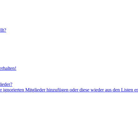
lt?
rhalten!
lieder?
er ignorierten Mitglieder hinzufügen oder diese wieder aus den Listen e