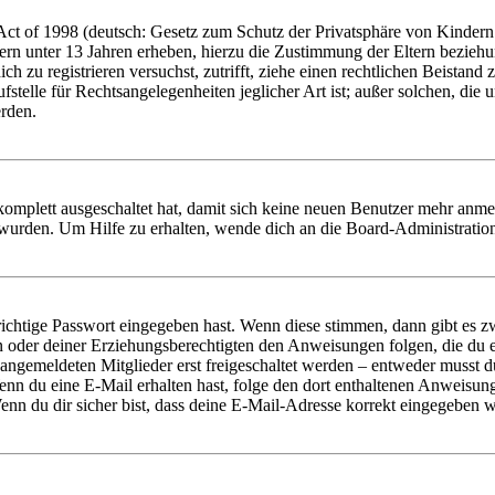
t of 1998 (deutsch: Gesetz zum Schutz der Privatsphäre von Kindern i
ern unter 13 Jahren erheben, hierzu die Zustimmung der Eltern bezieh
dich zu registrieren versuchst, zutrifft, ziehe einen rechtlichen Beista
stelle für Rechtsangelegenheiten jeglicher Art ist; außer solchen, die
erden.
 komplett ausgeschaltet hat, damit sich keine neuen Benutzer mehr anm
 wurden. Um Hilfe zu erhalten, wende dich an die Board-Administratio
richtige Passwort eingegeben hast. Wenn diese stimmen, dann gibt es
ern oder deiner Erziehungsberechtigten den Anweisungen folgen, die du e
 angemeldeten Mitglieder erst freigeschaltet werden – entweder musst du
. Wenn du eine E-Mail erhalten hast, folge den dort enthaltenen Anweis
nn du dir sicher bist, dass deine E-Mail-Adresse korrekt eingegeben w