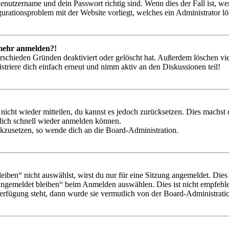
Benutzername und dein Passwort richtig sind. Wenn dies der Fall ist, w
igurationsproblem mit der Website vorliegt, welches ein Administrator l
t mehr anmelden?!
rschieden Gründen deaktiviert oder gelöscht hat. Außerdem löschen vie
triere dich einfach erneut und nimm aktiv an den Diskussionen teil!
 nicht wieder mitteilen, du kannst es jedoch zurücksetzen. Dies machs
 dich schnell wieder anmelden können.
ückzusetzen, so wende dich an die Board-Administration.
en“ nicht auswählst, wirst du nur für eine Sitzung angemeldet. Dies
Angemeldet bleiben“ beim Anmelden auswählen. Dies ist nicht empfehle
Verfügung steht, dann wurde sie vermutlich von der Board-Administratio