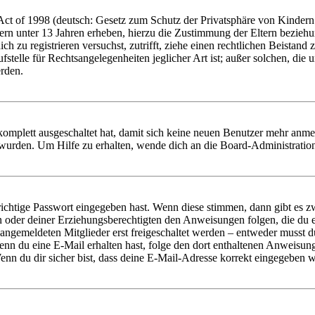
t of 1998 (deutsch: Gesetz zum Schutz der Privatsphäre von Kindern i
ern unter 13 Jahren erheben, hierzu die Zustimmung der Eltern bezieh
dich zu registrieren versuchst, zutrifft, ziehe einen rechtlichen Beista
stelle für Rechtsangelegenheiten jeglicher Art ist; außer solchen, die
erden.
 komplett ausgeschaltet hat, damit sich keine neuen Benutzer mehr anm
 wurden. Um Hilfe zu erhalten, wende dich an die Board-Administratio
richtige Passwort eingegeben hast. Wenn diese stimmen, dann gibt es
ern oder deiner Erziehungsberechtigten den Anweisungen folgen, die du e
 angemeldeten Mitglieder erst freigeschaltet werden – entweder musst du
. Wenn du eine E-Mail erhalten hast, folge den dort enthaltenen Anweis
nn du dir sicher bist, dass deine E-Mail-Adresse korrekt eingegeben w