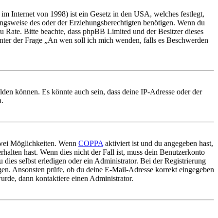
m Internet von 1998) ist ein Gesetz in den USA, welches festlegt,
ungsweise des oder der Erziehungsberechtigten benötigen. Wenn du
nd zu Rate. Bitte beachte, dass phpBB Limited und der Besitzer dieses
 unter der Frage „An wen soll ich mich wenden, falls es Beschwerden
elden können. Es könnte auch sein, dass deine IP-Adresse oder der
n.
 zwei Möglichkeiten. Wenn
COPPA
aktiviert ist und du angegeben hast,
rhalten hast. Wenn dies nicht der Fall ist, muss dein Benutzerkonto
 dies selbst erledigen oder ein Administrator. Bei der Registrierung
ungen. Ansonsten prüfe, ob du deine E-Mail-Adresse korrekt eingegeben
urde, dann kontaktiere einen Administrator.