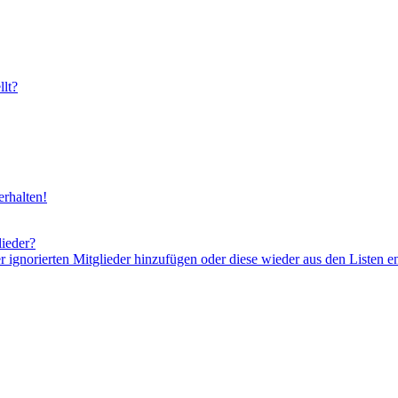
lt?
rhalten!
lieder?
er ignorierten Mitglieder hinzufügen oder diese wieder aus den Listen e