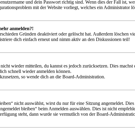
Benutzername und dein Passwort richtig sind. Wenn dies der Fall ist, w
igurationsproblem mit der Website vorliegt, welches ein Administrator l
t mehr anmelden?!
rschieden Gründen deaktiviert oder gelöscht hat. Außerdem löschen vie
triere dich einfach erneut und nimm aktiv an den Diskussionen teil!
 nicht wieder mitteilen, du kannst es jedoch zurücksetzen. Dies machs
 dich schnell wieder anmelden können.
ückzusetzen, so wende dich an die Board-Administration.
en“ nicht auswählst, wirst du nur für eine Sitzung angemeldet. Dies
Angemeldet bleiben“ beim Anmelden auswählen. Dies ist nicht empfehle
Verfügung steht, dann wurde sie vermutlich von der Board-Administratio