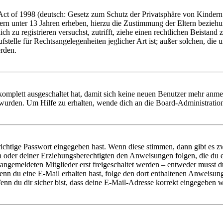
t of 1998 (deutsch: Gesetz zum Schutz der Privatsphäre von Kindern i
ern unter 13 Jahren erheben, hierzu die Zustimmung der Eltern bezieh
dich zu registrieren versuchst, zutrifft, ziehe einen rechtlichen Beista
stelle für Rechtsangelegenheiten jeglicher Art ist; außer solchen, die
erden.
 komplett ausgeschaltet hat, damit sich keine neuen Benutzer mehr anm
 wurden. Um Hilfe zu erhalten, wende dich an die Board-Administratio
richtige Passwort eingegeben hast. Wenn diese stimmen, dann gibt es
ern oder deiner Erziehungsberechtigten den Anweisungen folgen, die du e
 angemeldeten Mitglieder erst freigeschaltet werden – entweder musst du
. Wenn du eine E-Mail erhalten hast, folge den dort enthaltenen Anweis
nn du dir sicher bist, dass deine E-Mail-Adresse korrekt eingegeben w