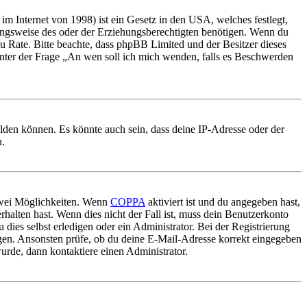
m Internet von 1998) ist ein Gesetz in den USA, welches festlegt,
ungsweise des oder der Erziehungsberechtigten benötigen. Wenn du
nd zu Rate. Bitte beachte, dass phpBB Limited und der Besitzer dieses
 unter der Frage „An wen soll ich mich wenden, falls es Beschwerden
elden können. Es könnte auch sein, dass deine IP-Adresse oder der
n.
 zwei Möglichkeiten. Wenn
COPPA
aktiviert ist und du angegeben hast,
rhalten hast. Wenn dies nicht der Fall ist, muss dein Benutzerkonto
 dies selbst erledigen oder ein Administrator. Bei der Registrierung
ungen. Ansonsten prüfe, ob du deine E-Mail-Adresse korrekt eingegeben
urde, dann kontaktiere einen Administrator.