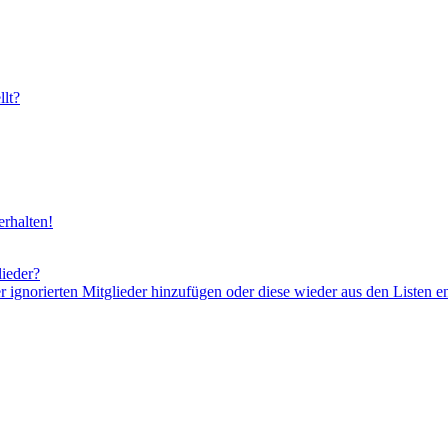
lt?
rhalten!
lieder?
er ignorierten Mitglieder hinzufügen oder diese wieder aus den Listen e