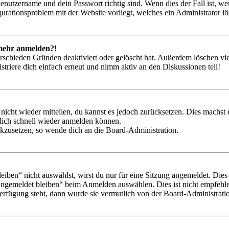
Benutzername und dein Passwort richtig sind. Wenn dies der Fall ist, w
igurationsproblem mit der Website vorliegt, welches ein Administrator l
t mehr anmelden?!
rschieden Gründen deaktiviert oder gelöscht hat. Außerdem löschen vie
triere dich einfach erneut und nimm aktiv an den Diskussionen teil!
 nicht wieder mitteilen, du kannst es jedoch zurücksetzen. Dies machs
 dich schnell wieder anmelden können.
ückzusetzen, so wende dich an die Board-Administration.
en“ nicht auswählst, wirst du nur für eine Sitzung angemeldet. Dies
Angemeldet bleiben“ beim Anmelden auswählen. Dies ist nicht empfehle
Verfügung steht, dann wurde sie vermutlich von der Board-Administratio