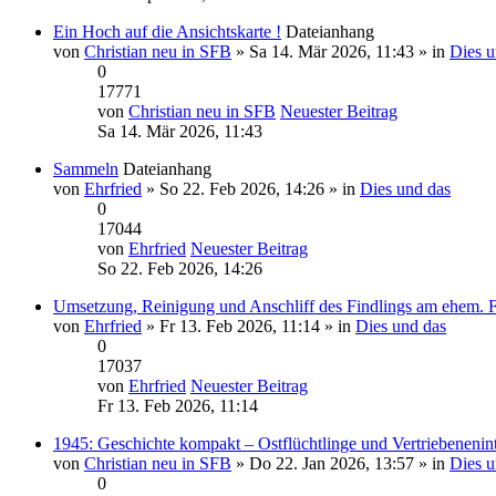
Ein Hoch auf die Ansichtskarte !
Dateianhang
von
Christian neu in SFB
» Sa 14. Mär 2026, 11:43 » in
Dies u
0
17771
von
Christian neu in SFB
Neuester Beitrag
Sa 14. Mär 2026, 11:43
Sammeln
Dateianhang
von
Ehrfried
» So 22. Feb 2026, 14:26 » in
Dies und das
0
17044
von
Ehrfried
Neuester Beitrag
So 22. Feb 2026, 14:26
Umsetzung, Reinigung und Anschliff des Findlings am ehem. 
von
Ehrfried
» Fr 13. Feb 2026, 11:14 » in
Dies und das
0
17037
von
Ehrfried
Neuester Beitrag
Fr 13. Feb 2026, 11:14
1945: Geschichte kompakt – Ostflüchtlinge und Vertriebenenin
von
Christian neu in SFB
» Do 22. Jan 2026, 13:57 » in
Dies u
0