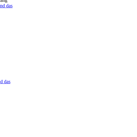
hang
nd das
d das