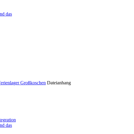
nd das
Ferienlager Großkoschen
Dateianhang
tegration
nd das