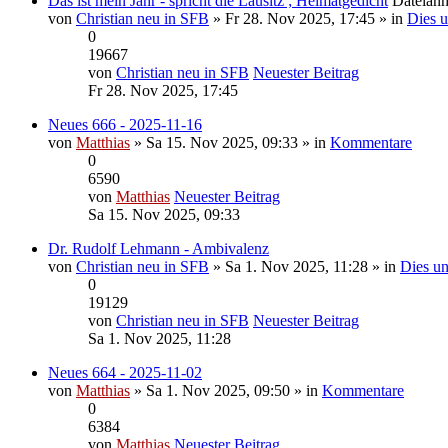
Das ist mein Jahr - spricht die Lausitz ; Heimatgedicht
Dateian
von
Christian neu in SFB
» Fr 28. Nov 2025, 17:45 » in
Dies u
0
19667
von
Christian neu in SFB
Neuester Beitrag
Fr 28. Nov 2025, 17:45
Neues 666 - 2025-11-16
von
Matthias
» Sa 15. Nov 2025, 09:33 » in
Kommentare
0
6590
von
Matthias
Neuester Beitrag
Sa 15. Nov 2025, 09:33
Dr. Rudolf Lehmann - Ambivalenz
von
Christian neu in SFB
» Sa 1. Nov 2025, 11:28 » in
Dies un
0
19129
von
Christian neu in SFB
Neuester Beitrag
Sa 1. Nov 2025, 11:28
Neues 664 - 2025-11-02
von
Matthias
» Sa 1. Nov 2025, 09:50 » in
Kommentare
0
6384
von
Matthias
Neuester Beitrag