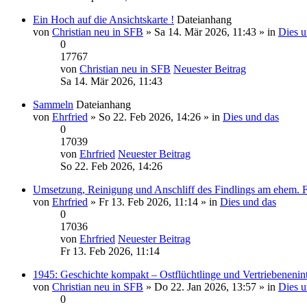
Ein Hoch auf die Ansichtskarte !
Dateianhang
von
Christian neu in SFB
» Sa 14. Mär 2026, 11:43 » in
Dies u
0
17767
von
Christian neu in SFB
Neuester Beitrag
Sa 14. Mär 2026, 11:43
Sammeln
Dateianhang
von
Ehrfried
» So 22. Feb 2026, 14:26 » in
Dies und das
0
17039
von
Ehrfried
Neuester Beitrag
So 22. Feb 2026, 14:26
Umsetzung, Reinigung und Anschliff des Findlings am ehem. 
von
Ehrfried
» Fr 13. Feb 2026, 11:14 » in
Dies und das
0
17036
von
Ehrfried
Neuester Beitrag
Fr 13. Feb 2026, 11:14
1945: Geschichte kompakt – Ostflüchtlinge und Vertriebenenin
von
Christian neu in SFB
» Do 22. Jan 2026, 13:57 » in
Dies u
0