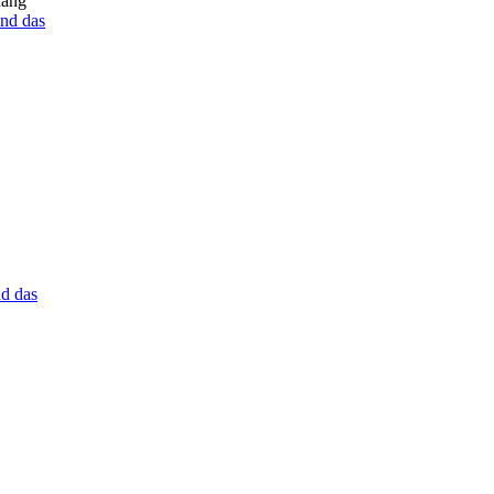
hang
nd das
d das