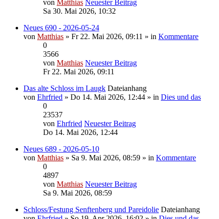
von
Matthias
Neuester Beitrag
Sa 30. Mai 2026, 10:32
Neues 690 - 2026-05-24
von
Matthias
» Fr 22. Mai 2026, 09:11 » in
Kommentare
0
3566
von
Matthias
Neuester Beitrag
Fr 22. Mai 2026, 09:11
Das alte Schloss im Laugk
Dateianhang
von
Ehrfried
» Do 14. Mai 2026, 12:44 » in
Dies und das
0
23537
von
Ehrfried
Neuester Beitrag
Do 14. Mai 2026, 12:44
Neues 689 - 2026-05-10
von
Matthias
» Sa 9. Mai 2026, 08:59 » in
Kommentare
0
4897
von
Matthias
Neuester Beitrag
Sa 9. Mai 2026, 08:59
Schloss/Festung Senftenberg und Pareidolie
Dateianhang
von
Ehrfried
» So 19. Apr 2026, 16:02 » in
Dies und das