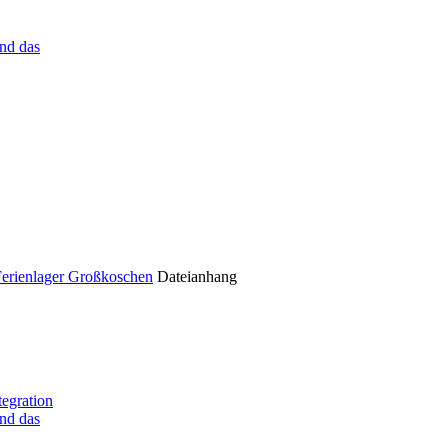
nd das
Ferienlager Großkoschen
Dateianhang
tegration
nd das