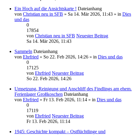
Ein Hoch auf die Ansichtskarte !
Dateianhang
von
Christian neu in SFB
» Sa 14. Mär 2026, 11:43 » in
Dies
und das
0
17854
von
Christian neu in SFB
Neuester Beitrag
Sa 14. Mär 2026, 11:43
Sammeln
Dateianhang
von
Ehrfried
» So 22. Feb 2026, 14:26 » in
Dies und das
0
17125
von
Ehrfried
Neuester Beitrag
So 22. Feb 2026, 14:26
Umsetzung, Reinigung und Anschliff des Findlings am ehem.
Ferienlager Großkoschen
Dateianhang
von
Ehrfried
» Fr 13. Feb 2026, 11:14 » in
Dies und das
0
17119
von
Ehrfried
Neuester Beitrag
Fr 13. Feb 2026, 11:14
1945: Geschichte kompakt – Ostflüchtlinge und