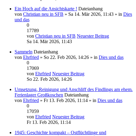
Ein Hoch auf die Ansichtskarte !
Dateianhang
von
Christian neu in SFB
» Sa 14. Mär 2026, 11:43 » in
Dies
und das
0
17789
von
Christian neu in SFB
Neuester Beitrag
Sa 14. Mär 2026, 11:43
Sammeln
Dateianhang
von
Ehrfried
» So 22. Feb 2026, 14:26 » in
Dies und das
0
17069
von
Ehrfried
Neuester Beitrag
So 22. Feb 2026, 14:26
Umsetzung, Reinigung und Anschliff des Findlings am ehem.
Ferienlager Großkoschen
Dateianhang
von
Ehrfried
» Fr 13. Feb 2026, 11:14 » in
Dies und das
0
17059
von
Ehrfried
Neuester Beitrag
Fr 13. Feb 2026, 11:14
1945: Geschichte kompakt – Ostflüchtlinge und