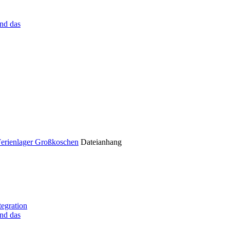
nd das
Ferienlager Großkoschen
Dateianhang
tegration
nd das