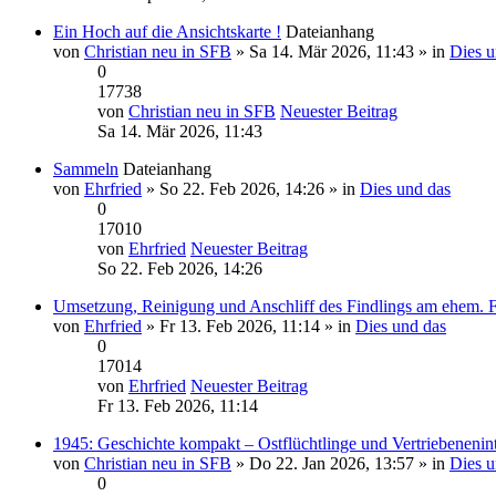
Ein Hoch auf die Ansichtskarte !
Dateianhang
von
Christian neu in SFB
» Sa 14. Mär 2026, 11:43 » in
Dies u
0
17738
von
Christian neu in SFB
Neuester Beitrag
Sa 14. Mär 2026, 11:43
Sammeln
Dateianhang
von
Ehrfried
» So 22. Feb 2026, 14:26 » in
Dies und das
0
17010
von
Ehrfried
Neuester Beitrag
So 22. Feb 2026, 14:26
Umsetzung, Reinigung und Anschliff des Findlings am ehem. 
von
Ehrfried
» Fr 13. Feb 2026, 11:14 » in
Dies und das
0
17014
von
Ehrfried
Neuester Beitrag
Fr 13. Feb 2026, 11:14
1945: Geschichte kompakt – Ostflüchtlinge und Vertriebenenin
von
Christian neu in SFB
» Do 22. Jan 2026, 13:57 » in
Dies u
0