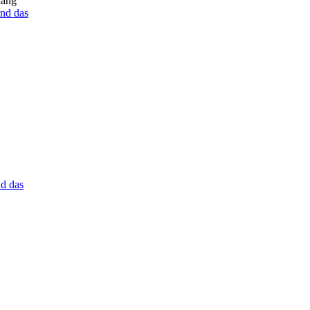
hang
nd das
d das