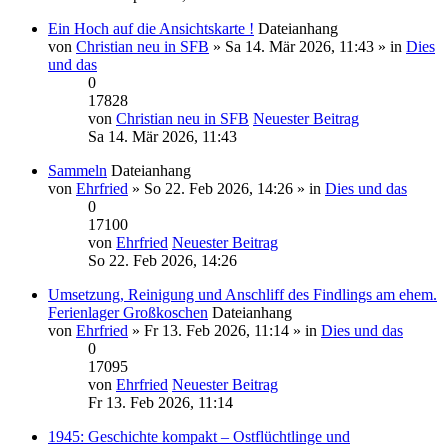
Ein Hoch auf die Ansichtskarte !
Dateianhang
von
Christian neu in SFB
» Sa 14. Mär 2026, 11:43 » in
Dies
und das
0
17828
von
Christian neu in SFB
Neuester Beitrag
Sa 14. Mär 2026, 11:43
Sammeln
Dateianhang
von
Ehrfried
» So 22. Feb 2026, 14:26 » in
Dies und das
0
17100
von
Ehrfried
Neuester Beitrag
So 22. Feb 2026, 14:26
Umsetzung, Reinigung und Anschliff des Findlings am ehem.
Ferienlager Großkoschen
Dateianhang
von
Ehrfried
» Fr 13. Feb 2026, 11:14 » in
Dies und das
0
17095
von
Ehrfried
Neuester Beitrag
Fr 13. Feb 2026, 11:14
1945: Geschichte kompakt – Ostflüchtlinge und