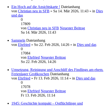
Ein Hoch auf die Ansichtskarte !
Dateianhang
von
Christian neu in SFB
» Sa 14. Mär 2026, 11:43 » in
Dies
und das
0
17809
von
Christian neu in SFB
Neuester Beitrag
Sa 14. Mär 2026, 11:43
Sammeln
Dateianhang
von
Ehrfried
» So 22. Feb 2026, 14:26 » in
Dies und das
0
17084
von
Ehrfried
Neuester Beitrag
So 22. Feb 2026, 14:26
Umsetzung, Reinigung und Anschliff des Findlings am ehem.
Ferienlager Großkoschen
Dateianhang
von
Ehrfried
» Fr 13. Feb 2026, 11:14 » in
Dies und das
0
17078
von
Ehrfried
Neuester Beitrag
Fr 13. Feb 2026, 11:14
1945: Geschichte kompakt – Ostflüchtlinge und