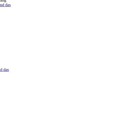
hang
nd das
d das