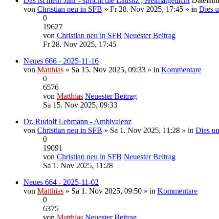
Das ist mein Jahr - spricht die Lausitz ; Heimatgedicht
Dateian
von
Christian neu in SFB
» Fr 28. Nov 2025, 17:45 » in
Dies u
0
19627
von
Christian neu in SFB
Neuester Beitrag
Fr 28. Nov 2025, 17:45
Neues 666 - 2025-11-16
von
Matthias
» Sa 15. Nov 2025, 09:33 » in
Kommentare
0
6576
von
Matthias
Neuester Beitrag
Sa 15. Nov 2025, 09:33
Dr. Rudolf Lehmann - Ambivalenz
von
Christian neu in SFB
» Sa 1. Nov 2025, 11:28 » in
Dies un
0
19091
von
Christian neu in SFB
Neuester Beitrag
Sa 1. Nov 2025, 11:28
Neues 664 - 2025-11-02
von
Matthias
» Sa 1. Nov 2025, 09:50 » in
Kommentare
0
6375
von
Matthias
Neuester Beitrag