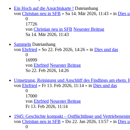
Ein Hoch auf die Ansichtskarte !
Dateianhang
von
Christian neu in SFB
» Sa 14. Mär 2026, 11:43 » in
Dies u
0
17726
von
Christian neu in SFB
Neuester Beitrag
Sa 14. Mär 2026, 11:43
Sammeln
Dateianhang
von
Ehrfried
» So 22. Feb 2026, 14:26 » in
Dies und das
0
16999
von
Ehrfried
Neuester Beitrag
So 22. Feb 2026, 14:26
Umsetzung, Reinigung und Anschliff des Findlings am ehem. 
von
Ehrfried
» Fr 13. Feb 2026, 11:14 » in
Dies und das
0
17000
von
Ehrfried
Neuester Beitrag
Fr 13. Feb 2026, 11:14
1945: Geschichte kompakt – Ostflüchtlinge und Vertriebenenin
von
Christian neu in SFB
» Do 22. Jan 2026, 13:57 » in
Dies u
0