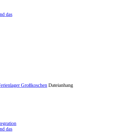
nd das
Ferienlager Großkoschen
Dateianhang
tegration
nd das