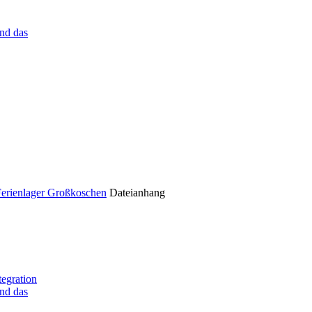
nd das
Ferienlager Großkoschen
Dateianhang
tegration
nd das