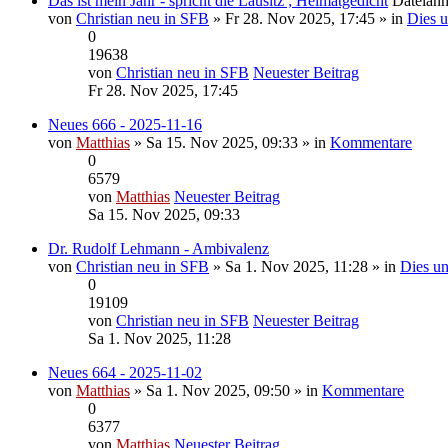
Das ist mein Jahr - spricht die Lausitz ; Heimatgedicht
Dateian
von
Christian neu in SFB
» Fr 28. Nov 2025, 17:45 » in
Dies u
0
19638
von
Christian neu in SFB
Neuester Beitrag
Fr 28. Nov 2025, 17:45
Neues 666 - 2025-11-16
von
Matthias
» Sa 15. Nov 2025, 09:33 » in
Kommentare
0
6579
von
Matthias
Neuester Beitrag
Sa 15. Nov 2025, 09:33
Dr. Rudolf Lehmann - Ambivalenz
von
Christian neu in SFB
» Sa 1. Nov 2025, 11:28 » in
Dies un
0
19109
von
Christian neu in SFB
Neuester Beitrag
Sa 1. Nov 2025, 11:28
Neues 664 - 2025-11-02
von
Matthias
» Sa 1. Nov 2025, 09:50 » in
Kommentare
0
6377
von
Matthias
Neuester Beitrag