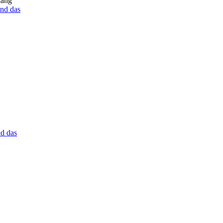
hang
nd das
d das