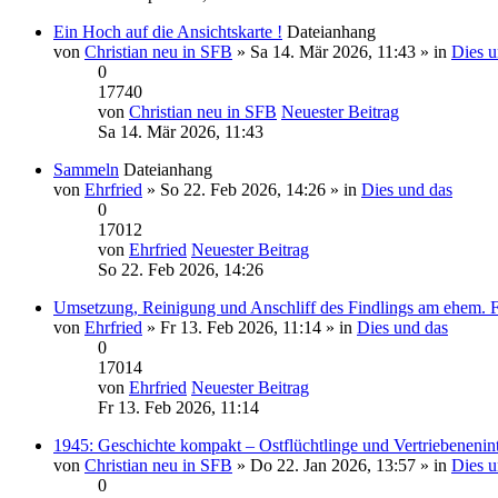
Ein Hoch auf die Ansichtskarte !
Dateianhang
von
Christian neu in SFB
» Sa 14. Mär 2026, 11:43 » in
Dies u
0
17740
von
Christian neu in SFB
Neuester Beitrag
Sa 14. Mär 2026, 11:43
Sammeln
Dateianhang
von
Ehrfried
» So 22. Feb 2026, 14:26 » in
Dies und das
0
17012
von
Ehrfried
Neuester Beitrag
So 22. Feb 2026, 14:26
Umsetzung, Reinigung und Anschliff des Findlings am ehem. 
von
Ehrfried
» Fr 13. Feb 2026, 11:14 » in
Dies und das
0
17014
von
Ehrfried
Neuester Beitrag
Fr 13. Feb 2026, 11:14
1945: Geschichte kompakt – Ostflüchtlinge und Vertriebenenin
von
Christian neu in SFB
» Do 22. Jan 2026, 13:57 » in
Dies u
0