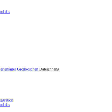
nd das
Ferienlager Großkoschen
Dateianhang
tegration
nd das