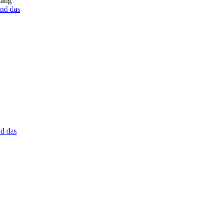
hang
nd das
d das