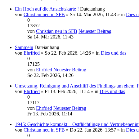
Ein Hoch auf die Ansichtskarte !
Dateianhang
von
Christian neu in SFB
» Sa 14. Mär 2026, 11:43 » in
Dies u
0
17852
von
Christian neu in SFB
Neuester Beitrag
Sa 14. Mär 2026, 11:43
Sammeln
Dateianhang
von
Ehrfried
» So 22. Feb 2026, 14:26 » in
Dies und das
0
17125
von
Ehrfried
Neuester Beitrag
So 22. Feb 2026, 14:26
Umsetzung, Reinigung und Anschliff des Findlings am ehem. 
von
Ehrfried
» Fr 13. Feb 2026, 11:14 » in
Dies und das
0
17117
von
Ehrfried
Neuester Beitrag
Fr 13. Feb 2026, 11:14
1945: Geschichte kompakt – Ostflüchtlinge und Vertriebenenin
von
Christian neu in SFB
» Do 22. Jan 2026, 13:57 » in
Dies u
0