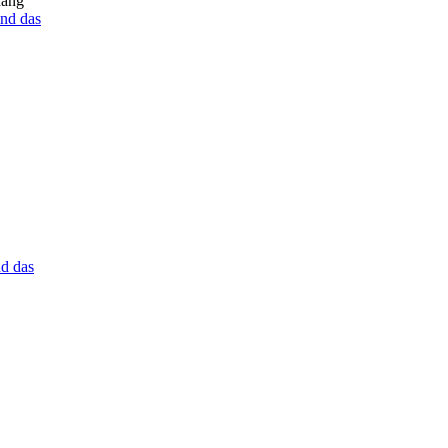
hang
nd das
d das