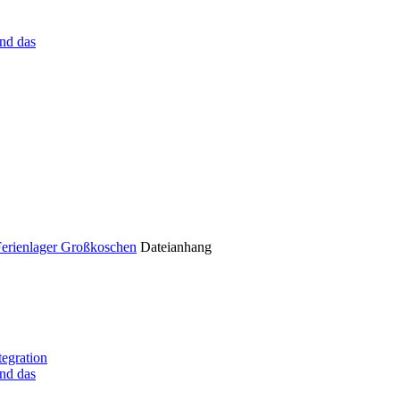
nd das
Ferienlager Großkoschen
Dateianhang
tegration
nd das