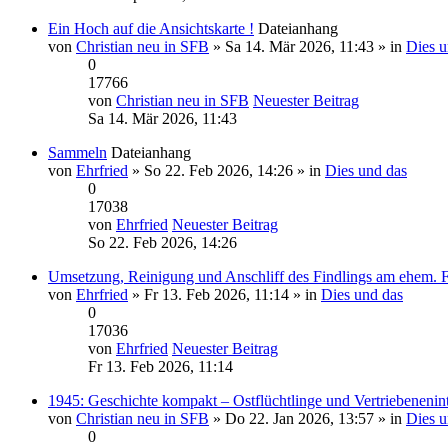
Ein Hoch auf die Ansichtskarte !
Dateianhang
von
Christian neu in SFB
» Sa 14. Mär 2026, 11:43 » in
Dies u
0
17766
von
Christian neu in SFB
Neuester Beitrag
Sa 14. Mär 2026, 11:43
Sammeln
Dateianhang
von
Ehrfried
» So 22. Feb 2026, 14:26 » in
Dies und das
0
17038
von
Ehrfried
Neuester Beitrag
So 22. Feb 2026, 14:26
Umsetzung, Reinigung und Anschliff des Findlings am ehem. 
von
Ehrfried
» Fr 13. Feb 2026, 11:14 » in
Dies und das
0
17036
von
Ehrfried
Neuester Beitrag
Fr 13. Feb 2026, 11:14
1945: Geschichte kompakt – Ostflüchtlinge und Vertriebenenin
von
Christian neu in SFB
» Do 22. Jan 2026, 13:57 » in
Dies u
0