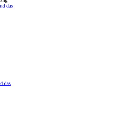
hang
nd das
d das