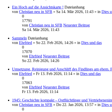
Ein Hoch auf die Ansichtskarte !
Dateianhang
von
Christian neu in SFB
» Sa 14. Mär 2026, 11:43 » in
Dies u
0
17791
von
Christian neu in SFB
Neuester Beitrag
Sa 14. Mär 2026, 11:43
Sammeln
Dateianhang
von
Ehrfried
» So 22. Feb 2026, 14:26 » in
Dies und das
0
17070
von
Ehrfried
Neuester Beitrag
So 22. Feb 2026, 14:26
Umsetzung, Reinigung und Anschliff des Findlings am ehem. 
von
Ehrfried
» Fr 13. Feb 2026, 11:14 » in
Dies und das
0
17063
von
Ehrfried
Neuester Beitrag
Fr 13. Feb 2026, 11:14
1945: Geschichte kompakt – Ostflüchtlinge und Vertriebenenin
von
Christian neu in SFB
» Do 22. Jan 2026, 13:57 » in
Dies u
0