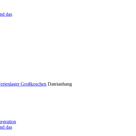
nd das
Ferienlager Großkoschen
Dateianhang
tegration
nd das