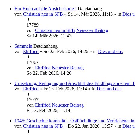
Ein Hoch auf die Ansichtskarte !
Dateianhang
von
Christian neu in SFB
» Sa 14. Mär 2026, 11:43 » in
Dies u
0
17789
von
Christian neu in SFB
Neuester Beitrag
Sa 14. Mär 2026, 11:43
Sammeln
Dateianhang
von
Ehrfried
» So 22. Feb 2026, 14:26 » in
Dies und das
0
17067
von
Ehrfried
Neuester Beitrag
So 22. Feb 2026, 14:26
Umsetzung, Reinigung und Anschliff des Findlings am ehem. 
von
Ehrfried
» Fr 13. Feb 2026, 11:14 » in
Dies und das
0
17057
von
Ehrfried
Neuester Beitrag
Fr 13. Feb 2026, 11:14
1945: Geschichte kompakt – Ostflüchtlinge und Vertriebenenin
von
Christian neu in SFB
» Do 22. Jan 2026, 13:57 » in
Dies u
0