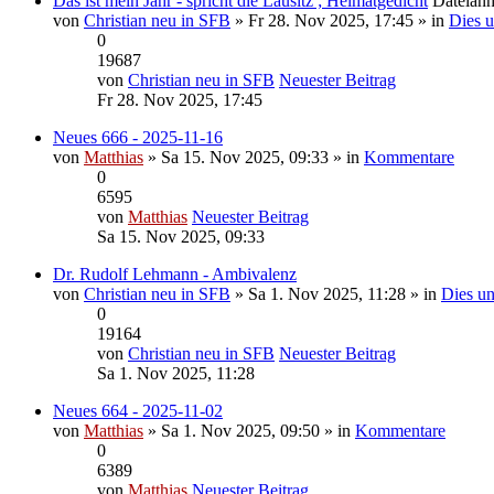
Das ist mein Jahr - spricht die Lausitz ; Heimatgedicht
Dateian
von
Christian neu in SFB
» Fr 28. Nov 2025, 17:45 » in
Dies u
0
19687
von
Christian neu in SFB
Neuester Beitrag
Fr 28. Nov 2025, 17:45
Neues 666 - 2025-11-16
von
Matthias
» Sa 15. Nov 2025, 09:33 » in
Kommentare
0
6595
von
Matthias
Neuester Beitrag
Sa 15. Nov 2025, 09:33
Dr. Rudolf Lehmann - Ambivalenz
von
Christian neu in SFB
» Sa 1. Nov 2025, 11:28 » in
Dies un
0
19164
von
Christian neu in SFB
Neuester Beitrag
Sa 1. Nov 2025, 11:28
Neues 664 - 2025-11-02
von
Matthias
» Sa 1. Nov 2025, 09:50 » in
Kommentare
0
6389
von
Matthias
Neuester Beitrag