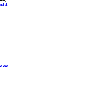
hang
nd das
d das