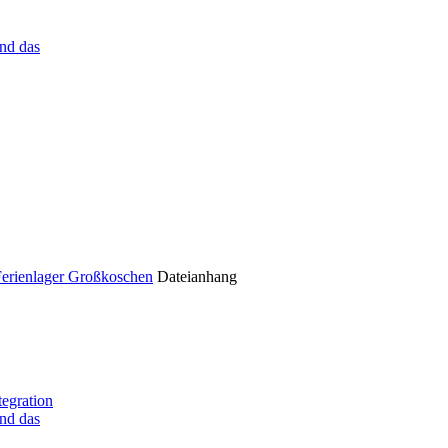
nd das
Ferienlager Großkoschen
Dateianhang
tegration
nd das