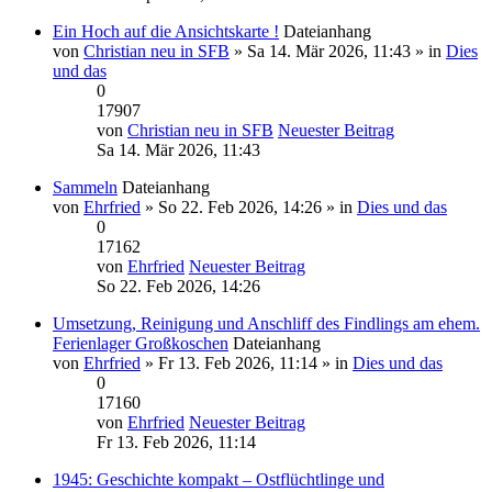
Ein Hoch auf die Ansichtskarte !
Dateianhang
von
Christian neu in SFB
» Sa 14. Mär 2026, 11:43 » in
Dies
und das
0
17907
von
Christian neu in SFB
Neuester Beitrag
Sa 14. Mär 2026, 11:43
Sammeln
Dateianhang
von
Ehrfried
» So 22. Feb 2026, 14:26 » in
Dies und das
0
17162
von
Ehrfried
Neuester Beitrag
So 22. Feb 2026, 14:26
Umsetzung, Reinigung und Anschliff des Findlings am ehem.
Ferienlager Großkoschen
Dateianhang
von
Ehrfried
» Fr 13. Feb 2026, 11:14 » in
Dies und das
0
17160
von
Ehrfried
Neuester Beitrag
Fr 13. Feb 2026, 11:14
1945: Geschichte kompakt – Ostflüchtlinge und