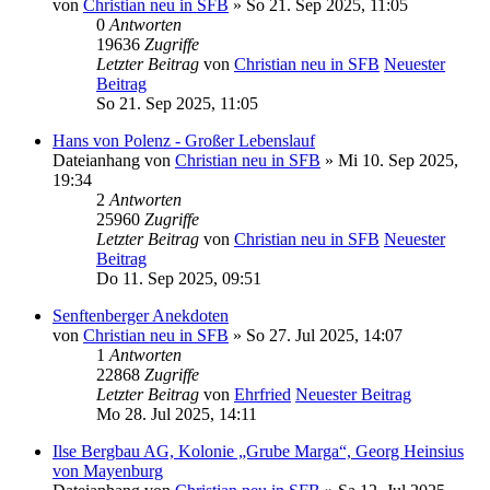
von
Christian neu in SFB
» So 21. Sep 2025, 11:05
0
Antworten
19636
Zugriffe
Letzter Beitrag
von
Christian neu in SFB
Neuester
Beitrag
So 21. Sep 2025, 11:05
Hans von Polenz - Großer Lebenslauf
Dateianhang
von
Christian neu in SFB
» Mi 10. Sep 2025,
19:34
2
Antworten
25960
Zugriffe
Letzter Beitrag
von
Christian neu in SFB
Neuester
Beitrag
Do 11. Sep 2025, 09:51
Senftenberger Anekdoten
von
Christian neu in SFB
» So 27. Jul 2025, 14:07
1
Antworten
22868
Zugriffe
Letzter Beitrag
von
Ehrfried
Neuester Beitrag
Mo 28. Jul 2025, 14:11
Ilse Bergbau AG, Kolonie „Grube Marga“, Georg Heinsius
von Mayenburg