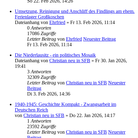
So 22. Feb 2026, 14:26
Umsetzung, Reinigung und Anschliff des Findlings am ehem.
Ferienlager Großkoschen
Dateianhang
von
Ehrfried
» Fr 13. Feb 2026, 11:14
0
Antworten
17086
Zugriffe
Letzter Beitrag
von
Ehrfried
Neuester Beitrag
Fr 13. Feb 2026, 11:14
Die Niederlausitz - ein politisches Mosaik
Dateianhang
von
Christian neu in SFB
» Fr 30. Jan 2026,
19:41
3
Antworten
32309
Zugriffe
Letzter Beitrag
von
Christian neu in SFB
Neuester
Beitrag
Di 3. Feb 2026, 14:36
1940-1945: Geschichte Kompakt - Zwangsarbeit im
Deutschen Reich
von
Christian neu in SFB
» Do 22. Jan 2026, 14:17
1
Antworten
23592
Zugriffe
Letzter Beitrag
von
Christian neu in SFB
Neuester
Beitrag