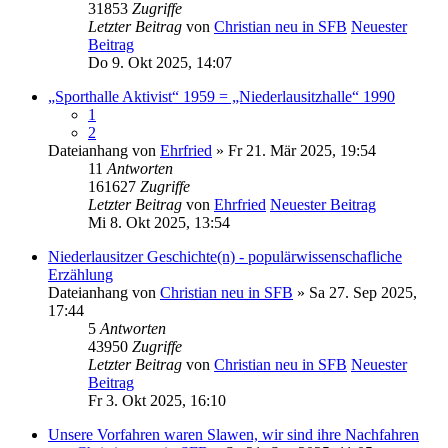
31853
Zugriffe
Letzter Beitrag
von
Christian neu in SFB
Neuester
Beitrag
Do 9. Okt 2025, 14:07
„Sporthalle Aktivist“ 1959 = „Niederlausitzhalle“ 1990
1
2
Dateianhang
von
Ehrfried
» Fr 21. Mär 2025, 19:54
11
Antworten
161627
Zugriffe
Letzter Beitrag
von
Ehrfried
Neuester Beitrag
Mi 8. Okt 2025, 13:54
Niederlausitzer Geschichte(n) - populärwissenschafliche
Erzählung
Dateianhang
von
Christian neu in SFB
» Sa 27. Sep 2025,
17:44
5
Antworten
43950
Zugriffe
Letzter Beitrag
von
Christian neu in SFB
Neuester
Beitrag
Fr 3. Okt 2025, 16:10
Unsere Vorfahren waren Slawen, wir sind ihre Nachfahren