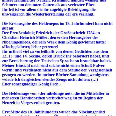
innere Haltung der Neuzeit. Kriemhild handelt weniger aus
Schmerz um den toten Gatten als aus verletzter Ehre.
Ihr leit ist vor allem die ihr zugefügte Beleidigung, die
unweigerlich die Wiederherstellung der ere verlangt.
Die Erstausgabe des Heldenepos im 18. Jahrhundert kam nicht
gut an:
Der Preußenkönig Friedrich der Große schrieb 1784 an
Christian Heinrich Müller, den ersten Herausgeber des
Nibelungenlieds, der sein Werk dem König gewidmet hatte:
»Hochgelahrter, lieber getreuer!
Ihr urtheilt viel zu vorteilhafft von denen Gedichten aus dem
12.,13. und 14. Seculo, deren Druck Ihr befördert habet, und
zur Bereicherung der Teutschen Sprache so brauchbar haltet.
Meiner Einsicht nach sind solche nicht einen Schuß Pulver
werth; und verdienten nicht aus dem Staube der Vergessenheit
gezogen zu werden. In meiner Bücher-Sammlung wenigstens
würde Ich dergleichen elendes Zeugs nicht dulten; (…)
Euer sonst gnädiger König Frch.«
Die Heldensage von »der nibelunge not«, die im Mittelalter in
mehreren Handschriften verbreitet war, ist zu Beginn der
Neuzeit in Vergessenheit geraten.
Erst Mitte des 18. Jahrhunderts wurde das Nibelungenlied