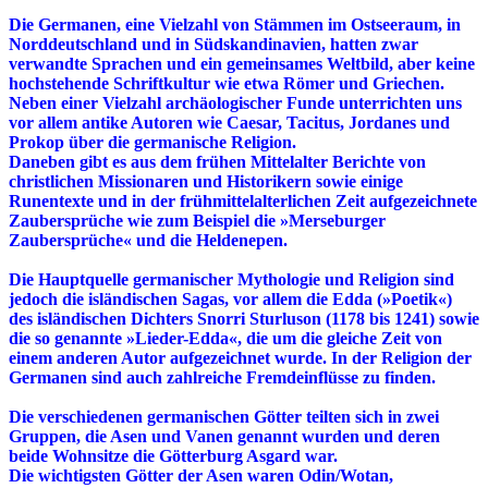
Die Germanen, eine Vielzahl von Stämmen im Ostseeraum, in
Norddeutschland und in Südskandinavien, hatten zwar
verwandte Sprachen und ein gemeinsames Weltbild, aber keine
hochstehende Schriftkultur wie etwa Römer und Griechen.
Neben einer Vielzahl archäologischer Funde unterrichten uns
vor allem antike Autoren wie Caesar, Tacitus, Jordanes und
Prokop über die germanische Religion.
Daneben gibt es aus dem frühen Mittelalter Berichte von
christlichen Missionaren und Historikern sowie einige
Runentexte und in der frühmittelalterlichen Zeit aufgezeichnete
Zaubersprüche wie zum Beispiel die »Merseburger
Zaubersprüche« und die Heldenepen.
Die Hauptquelle germanischer Mythologie und Religion sind
jedoch die isländischen Sagas, vor allem die Edda (»Poetik«)
des isländischen Dichters Snorri Sturluson (1178 bis 1241) sowie
die so genannte »Lieder-Edda«, die um die gleiche Zeit von
einem anderen Autor aufgezeichnet wurde. In der Religion der
Germanen sind auch zahlreiche Fremdeinflüsse zu finden.
Die verschiedenen germanischen Götter teilten sich in zwei
Gruppen, die Asen und Vanen genannt wurden und deren
beide Wohnsitze die Götterburg Asgard war.
Die wichtigsten Götter der Asen waren Odin/Wotan,