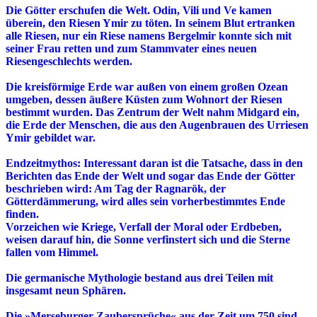
Die Götter erschufen die Welt. Odin, Vili und Ve kamen
überein, den Riesen Ymir zu töten. In seinem Blut ertranken
alle Riesen, nur ein Riese namens Bergelmir konnte sich mit
seiner Frau retten und zum Stammvater eines neuen
Riesengeschlechts werden.
Die kreisförmige Erde war außen von einem großen Ozean
umgeben, dessen äußere Küsten zum Wohnort der Riesen
bestimmt wurden. Das Zentrum der Welt nahm Midgard ein,
die Erde der Menschen, die aus den Augenbrauen des Urriesen
Ymir gebildet war.
Endzeitmythos: Interessant daran ist die Tatsache, dass in den
Berichten das Ende der Welt und sogar das Ende der Götter
beschrieben wird: Am Tag der Ragnarök, der
Götterdämmerung, wird alles sein vorherbestimmtes Ende
finden.
Vorzeichen wie Kriege, Verfall der Moral oder Erdbeben,
weisen darauf hin, die Sonne verfinstert sich und die Sterne
fallen vom Himmel.
Die germanische Mythologie bestand aus drei Teilen mit
insgesamt neun Sphären.
Die »Merseburger Zaubersprüche« aus der Zeit um 750 sind