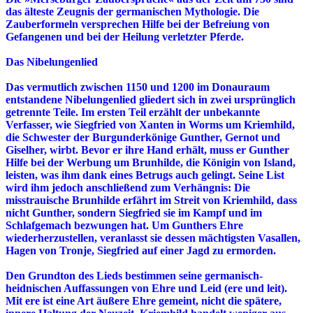
das älteste Zeugnis der germanischen Mythologie. Die
Zauberformeln versprechen Hilfe bei der Befreiung von
Gefangenen und bei der Heilung verletzter Pferde.
Das Nibelungenlied
Das vermutlich zwischen 1150 und 1200 im Donauraum
entstandene Nibelungenlied gliedert sich in zwei ursprünglich
getrennte Teile. Im ersten Teil erzählt der unbekannte
Verfasser, wie Siegfried von Xanten in Worms um Kriemhild,
die Schwester der Burgunderkönige Gunther, Gernot und
Giselher, wirbt. Bevor er ihre Hand erhält, muss er Gunther
Hilfe bei der Werbung um Brunhilde, die Königin von Island,
leisten, was ihm dank eines Betrugs auch gelingt. Seine List
wird ihm jedoch anschließend zum Verhängnis: Die
misstrauische Brunhilde erfährt im Streit von Kriemhild, dass
nicht Gunther, sondern Siegfried sie im Kampf und im
Schlafgemach bezwungen hat. Um Gunthers Ehre
wiederherzustellen, veranlasst sie dessen mächtigsten Vasallen,
Hagen von Tronje, Siegfried auf einer Jagd zu ermorden.
Den Grundton des Lieds bestimmen seine germanisch-
heidnischen Auffassungen von Ehre und Leid (ere und leit).
Mit ere ist eine Art äußere Ehre gemeint, nicht die spätere,