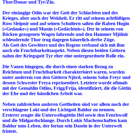
Thor/Donar und Tyr/Ziu.
Der einäugige Odin war der Gott der Schlachten und des
Krieges, aber auch der Weisheit. Er ritt auf seinem achtfüßigen
Ross Sleipnir und auf seinen Schultern saßen die Raben Hugin
(»Gedanke«) und Munin (»Gedächtnis«). Der in seinem von
Böcken gezogenen Wagen fahrende und den Hammer Mjölnir
schleudernde Thor trug dagegen bäuerlich-derbe Züge.
Als Gott des Gewitters und des Regens verband sich mit ihm
auch ein Fruchtbarkeitsaspekt. Neben diesen beiden Göttern
nahm der Kriegsgott Tyr eher eine untergeordnete Rolle ein.
Die Vanen hingegen, die durch einen starken Bezug zu
Reichtum und Fruchtbarkeit charakterisiert waren, wurden
unter anderem von den Göttern Njörd, seinem Sohn Freyr und
dessen Schwester Freya repräsentiert. Letztere wurde oftmals
mit der Gemahlin Odins, Frigg/Frija, identifiziert, die die Göttin
der Ehe und der häuslichen Arbeit war.
Neben zahlreichen anderen Gottheiten sind vor allem noch der
verschlagene Loki und der Lichtgott Baldur zu nennen.
Ersterer zeugte die Unterweltsgöttin Hel sowie den Fenriswolf
und die Midgardschlange. Durch Lokis Machenschaften kam
Baldur ums Leben, der fortan sein Dasein in der Unterwelt
fristete.