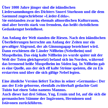
Über 1000 Jahre jünger sind die isländischen
Liedersammlungen des Dichters Snorri Sturluson und die dem
Saemund zugeschriebene »Lieder-Edda«.
Sie entstanden zwar im ehemals altnordischen Kulturraum,
sind aber bereits stark von fremdem, das heißt christlichem
Gedankengut beeinflusst.
Am Anfang der Welt standen die Riesen. Nach den isländischen
Überlieferungen herrschte am Anfang der Zeiten nur ein
gewaltiger Abgrund, der als Ginnungagap bezeichnet wird.
Dann erschienen die Länder Niflheim (Nebelheim) und
Muspelheim. Das eisig kalte Niflheim (es wurde später mit der
Welt der Toten gleichgesetzt) befand sich im Norden, während
das brennend heiße Muspelheim im Süden lag. In Niflheim gab
es eine Quelle, aus der sich elf kalte Ströme speisten, die zu Eis
erstarrten und über die sich giftige Nebel legten.
Eine ähnliche Version liefert Tacitus in seiner »Germania«: Der
aus der Erde geborene, ebenfalls zwitterhaft gedachte Gott
Tuisto hat einen Sohn namens Mannus.
Auch dieser hat drei Söhne, Yng, Ermin und Ist, auf die sich die
germanischen Stämme der Ingävonen, Hermionen und
Istävonen zurückführen.