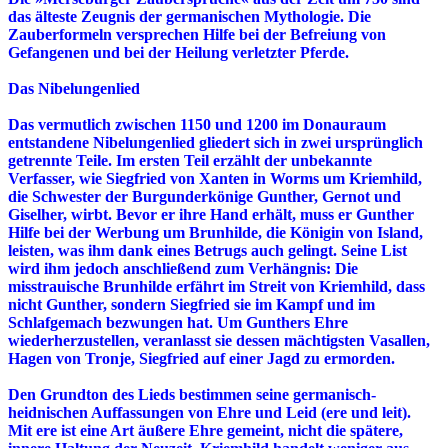
das älteste Zeugnis der germanischen Mythologie. Die
Zauberformeln versprechen Hilfe bei der Befreiung von
Gefangenen und bei der Heilung verletzter Pferde.
Das Nibelungenlied
Das vermutlich zwischen 1150 und 1200 im Donauraum
entstandene Nibelungenlied gliedert sich in zwei ursprünglich
getrennte Teile. Im ersten Teil erzählt der unbekannte
Verfasser, wie Siegfried von Xanten in Worms um Kriemhild,
die Schwester der Burgunderkönige Gunther, Gernot und
Giselher, wirbt. Bevor er ihre Hand erhält, muss er Gunther
Hilfe bei der Werbung um Brunhilde, die Königin von Island,
leisten, was ihm dank eines Betrugs auch gelingt. Seine List
wird ihm jedoch anschließend zum Verhängnis: Die
misstrauische Brunhilde erfährt im Streit von Kriemhild, dass
nicht Gunther, sondern Siegfried sie im Kampf und im
Schlafgemach bezwungen hat. Um Gunthers Ehre
wiederherzustellen, veranlasst sie dessen mächtigsten Vasallen,
Hagen von Tronje, Siegfried auf einer Jagd zu ermorden.
Den Grundton des Lieds bestimmen seine germanisch-
heidnischen Auffassungen von Ehre und Leid (ere und leit).
Mit ere ist eine Art äußere Ehre gemeint, nicht die spätere,