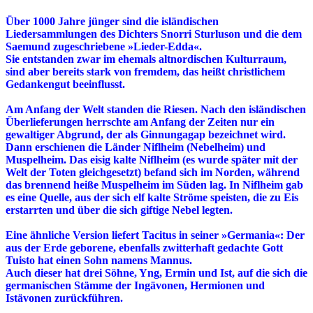
Über 1000 Jahre jünger sind die isländischen
Liedersammlungen des Dichters Snorri Sturluson und die dem
Saemund zugeschriebene »Lieder-Edda«.
Sie entstanden zwar im ehemals altnordischen Kulturraum,
sind aber bereits stark von fremdem, das heißt christlichem
Gedankengut beeinflusst.
Am Anfang der Welt standen die Riesen. Nach den isländischen
Überlieferungen herrschte am Anfang der Zeiten nur ein
gewaltiger Abgrund, der als Ginnungagap bezeichnet wird.
Dann erschienen die Länder Niflheim (Nebelheim) und
Muspelheim. Das eisig kalte Niflheim (es wurde später mit der
Welt der Toten gleichgesetzt) befand sich im Norden, während
das brennend heiße Muspelheim im Süden lag. In Niflheim gab
es eine Quelle, aus der sich elf kalte Ströme speisten, die zu Eis
erstarrten und über die sich giftige Nebel legten.
Eine ähnliche Version liefert Tacitus in seiner »Germania«: Der
aus der Erde geborene, ebenfalls zwitterhaft gedachte Gott
Tuisto hat einen Sohn namens Mannus.
Auch dieser hat drei Söhne, Yng, Ermin und Ist, auf die sich die
germanischen Stämme der Ingävonen, Hermionen und
Istävonen zurückführen.