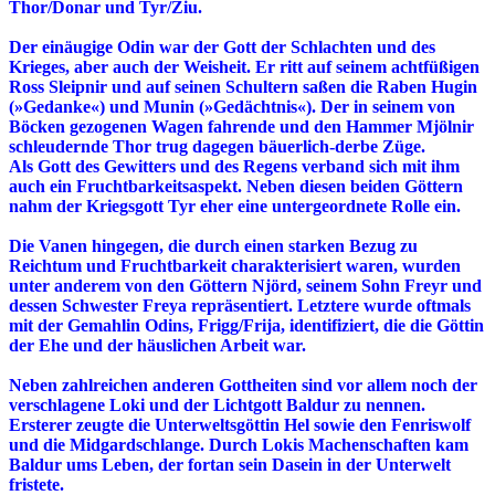
Thor/Donar und Tyr/Ziu.
Der einäugige Odin war der Gott der Schlachten und des
Krieges, aber auch der Weisheit. Er ritt auf seinem achtfüßigen
Ross Sleipnir und auf seinen Schultern saßen die Raben Hugin
(»Gedanke«) und Munin (»Gedächtnis«). Der in seinem von
Böcken gezogenen Wagen fahrende und den Hammer Mjölnir
schleudernde Thor trug dagegen bäuerlich-derbe Züge.
Als Gott des Gewitters und des Regens verband sich mit ihm
auch ein Fruchtbarkeitsaspekt. Neben diesen beiden Göttern
nahm der Kriegsgott Tyr eher eine untergeordnete Rolle ein.
Die Vanen hingegen, die durch einen starken Bezug zu
Reichtum und Fruchtbarkeit charakterisiert waren, wurden
unter anderem von den Göttern Njörd, seinem Sohn Freyr und
dessen Schwester Freya repräsentiert. Letztere wurde oftmals
mit der Gemahlin Odins, Frigg/Frija, identifiziert, die die Göttin
der Ehe und der häuslichen Arbeit war.
Neben zahlreichen anderen Gottheiten sind vor allem noch der
verschlagene Loki und der Lichtgott Baldur zu nennen.
Ersterer zeugte die Unterweltsgöttin Hel sowie den Fenriswolf
und die Midgardschlange. Durch Lokis Machenschaften kam
Baldur ums Leben, der fortan sein Dasein in der Unterwelt
fristete.