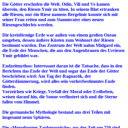
Die Götter erschufen die Welt. Odin, Vili und Ve kamen
überein, den Riesen Ymir zu töten. In seinem Blut ertranken
alle Riesen, nur ein Riese namens Bergelmir konnte sich mit
seiner Frau retten und zum Stammvater eines neuen
Riesengeschlechts werden.
Die kreisförmige Erde war außen von einem großen Ozean
umgeben, dessen äußere Küsten zum Wohnort der Riesen
bestimmt wurden. Das Zentrum der Welt nahm Midgard ein,
die Erde der Menschen, die aus den Augenbrauen des Urriesen
Ymir gebildet war.
Endzeitmythos: Interessant daran ist die Tatsache, dass in den
Berichten das Ende der Welt und sogar das Ende der Götter
beschrieben wird: Am Tag der Ragnarök, der
Götterdämmerung, wird alles sein vorherbestimmtes Ende
finden.
Vorzeichen wie Kriege, Verfall der Moral oder Erdbeben,
weisen darauf hin, die Sonne verfinstert sich und die Sterne
fallen vom Himmel.
Die germanische Mythologie bestand aus drei Teilen mit
insgesamt neun Sphären.
Die »Merseburger Zaubersprüche« aus der Zeit um 750 sind