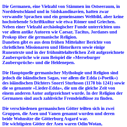
Die Germanen, eine Vielzahl von Stämmen im Ostseeraum, in
Norddeutschland und in Südskandinavien, hatten zwar
verwandte Sprachen und ein gemeinsames Weltbild, aber keine
hochstehende Schriftkultur wie etwa Römer und Griechen.
Neben einer Vielzahl archäologischer Funde unterrichten uns
vor allem antike Autoren wie Caesar, Tacitus, Jordanes und
Prokop über die germanische Religion.
Daneben gibt es aus dem frühen Mittelalter Berichte von
christlichen Missionaren und Historikern sowie einige
Runentexte und in der frühmittelalterlichen Zeit aufgezeichnete
Zaubersprüche wie zum Beispiel die »Merseburger
Zaubersprüche« und die Heldenepen.
Die Hauptquelle germanischer Mythologie und Religion sind
jedoch die isländischen Sagas, vor allem die Edda (»Poetik«)
des isländischen Dichters Snorri Sturluson (1178 bis 1241) sowie
die so genannte »Lieder-Edda«, die um die gleiche Zeit von
einem anderen Autor aufgezeichnet wurde. In der Religion der
Germanen sind auch zahlreiche Fremdeinflüsse zu finden.
Die verschiedenen germanischen Götter teilten sich in zwei
Gruppen, die Asen und Vanen genannt wurden und deren
beide Wohnsitze die Götterburg Asgard war.
Die wichtigsten Götter der Asen waren Odin/Wotan,