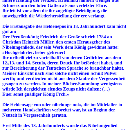
innere Haltung der Neuzeit. Kriemhild handelt weniger aus
Schmerz um den toten Gatten als aus verletzter Ehre.
Ihr leit ist vor allem die ihr zugefügte Beleidigung, die
unweigerlich die Wiederherstellung der ere verlangt.
Die Erstausgabe des Heldenepos im 18. Jahrhundert kam nicht
gut an:
Der Preußenkönig Friedrich der Große schrieb 1784 an
Christian Heinrich Müller, den ersten Herausgeber des
Nibelungenlieds, der sein Werk dem König gewidmet hatte:
»Hochgelahrter, lieber getreuer!
Ihr urtheilt viel zu vorteilhafft von denen Gedichten aus dem
12.,13. und 14. Seculo, deren Druck Ihr befördert habet, und
zur Bereicherung der Teutschen Sprache so brauchbar haltet.
Meiner Einsicht nach sind solche nicht einen Schuß Pulver
werth; und verdienten nicht aus dem Staube der Vergessenheit
gezogen zu werden. In meiner Bücher-Sammlung wenigstens
würde Ich dergleichen elendes Zeugs nicht dulten; (…)
Euer sonst gnädiger König Frch.«
Die Heldensage von »der nibelunge not«, die im Mittelalter in
mehreren Handschriften verbreitet war, ist zu Beginn der
Neuzeit in Vergessenheit geraten.
Erst Mitte des 18. Jahrhunderts wurde das Nibelungenlied