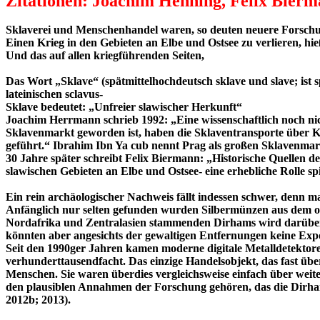
Zitationen: Joachim Henning, Felix Bierm
Sklaverei und Menschenhandel waren, so deuten neuere Forschung
Einen Krieg in den Gebieten an Elbe und Ostsee zu verlieren, hieß
Und das auf allen kriegführenden Seiten,
Das Wort „Sklave“ (spätmittelhochdeutsch sklave und slave; ist
lateinischen sclavus-
Sklave bedeutet: „Unfreier slawischer Herkunft“
Joachim Herrmann schrieb 1992: „Eine wissenschaftlich noch ni
Sklavenmarkt geworden ist, haben die Sklaventransporte über 
geführt.“ Ibrahim Ibn Ya cub nennt Prag als großen Sklavenmar
30 Jahre später schreibt Felix Biermann: „Historische Quellen
slawischen Gebieten an Elbe und Ostsee- eine erhebliche Rolle spi
Ein rein archäologischer Nachweis fällt indessen schwer, denn ma
Anfänglich nur selten gefunden wurden Silbermünzen aus dem or
Nordafrika und Zentralasien stammenden Dirhams wird darüber g
könnten aber angesichts der gewaltigen Entfernungen keine Expo
Seit den 1990ger Jahren kamen moderne digitale Metalldetektor
verhunderttausendfacht. Das einzige Handelsobjekt, das fast ü
Menschen. Sie waren überdies vergleichsweise einfach über weite 
den plausiblen Annahmen der Forschung gehören, das die Dirham
2012b; 2013).