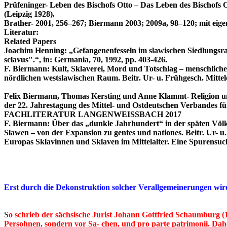
Prüfeninger- Leben des Bischofs Otto – Das Leben des Bischofs O
(Leipzig 1928).
Brather- 2001, 256–267; Biermann 2003; 2009a, 98–120; mit eige
Literatur:
Related Papers
Joachim Henning: „Gefangenenfesseln im slawischen Siedlungsra
sclavus".“, in: Germania, 70, 1992, pp. 403-426.
F. Biermann: Kult, Sklaverei, Mord und Totschlag – menschliche
nördlichen westslawischen Raum. Beitr. Ur- u. Frühgesch. Mitte
Felix Biermann, Thomas Kersting und Anne Klammt- Religion und
der 22. Jahrestagung des Mittel- und Ostdeutschen Verband
FACHLITERATUR LANGENWEISSBACH 2017
F. Biermann: Über das „dunkle Jahrhundert“ in der späten Völ
Slawen – von der Expansion zu gentes und nationes. Beitr. Ur- u
Europas Sklavinnen und Sklaven im Mittelalter. Eine Spurensuche
Erst durch die Dekonstruktion solcher Verallgemeinerungen wird 
S
o schrieb der sächsische Jurist Johann Gottfried Schaumburg (
Persohnen, sondern vor Sa- chen, und pro parte patrimonii. Dahe