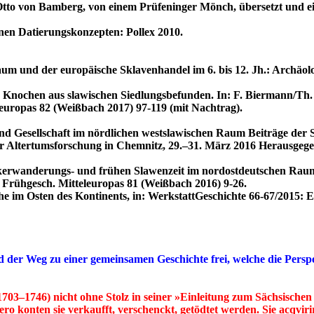
tto von Bamberg, von einem Prüfeninger Mönch, übersetzt und eing
nen Datierungskonzepten: Pollex 2010.
um und der europäische Sklavenhandel im 6. bis 12. Jh.: Archäo
 Knochen aus slawischen Siedlungsbefunden. In: F. Biermann/Th. 
leuropas 82 (Weißbach 2017) 97-119 (mit Nachtrag).
 Gesellschaft im nördlichen westslawischen Raum Beiträge der S
es für Altertumsforschung in Chemnitz, 29.–31. März 2016 H
kerwanderungs- und frühen Slawenzeit im nordostdeutschen Raum.
. Frühgesch. Mitteleuropas 81 (Weißbach 2016) 9-26.
 im Osten des Kontinents, in: WerkstattGeschichte 66-67/2015: Eu
der Weg zu einer gemeinsamen Geschichte frei, welche die Perspekt
1703–1746) nicht ohne Stolz in seiner »Einleitung zum Sächsischen
ro konten sie verkaufft, verschenckt, getödtet werden. Sie acqvir