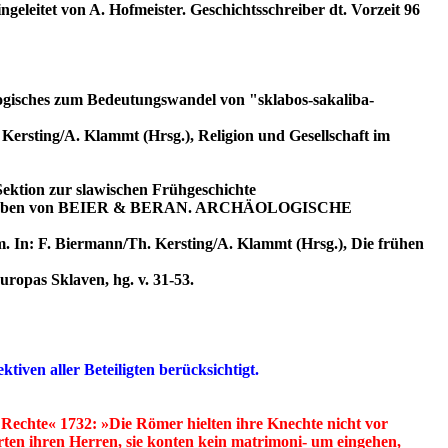
eleitet von A. Hofmeister. Geschichtsschreiber dt. Vorzeit 96
logisches zum Bedeutungswandel von "sklabos-sakaliba-
Kersting/A. Klammt (Hrsg.), Religion und Gesellschaft im
ektion zur slawischen Frühgeschichte
erausgegeben von BEIER & BERAN. ARCHÄOLOGISCHE
 In: F. Biermann/Th. Kersting/A. Klammt (Hrsg.), Die frühen
ropas Sklaven, hg. v. 31-53.
iven aller Beteiligten berücksichtigt.
 Rechte« 1732: »Die Römer hielten ihre Knechte nicht vor
irten ihren Herren, sie konten kein matrimoni- um eingehen,