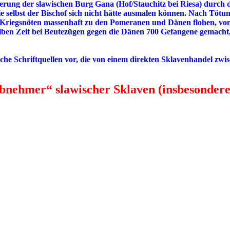
ng der slawischen Burg Gana (Hof/Stauchitz bei Riesa) durch die
 selbst der Bischof sich nicht hätte ausmalen können. Nach Tötu
d Kriegsnöten massenhaft zu den Pomeranen und Dänen flohen, von
elben Zeit bei Beutezügen gegen die Dänen 700 Gefangene gemacht
nische Schriftquellen vor, die von einem direkten Sklavenhandel 
Abnehmer“ slawischer Sklaven (insbesondere