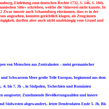
umburg, Einleitung zum deutschen Rechte 1732, S. 146, S. 184).
anischen Sitte« schrieben, welche die Sklaverei nicht kannte. In
s. 2 Zwar musste auch Schaumburg einräumen, dass es in der
rson angesehen, konnten gerichtlich klagen, als Zeug:innen
eizügigkeit, durften aber auch nicht unabhängig vom Grund und
uppen von Menschen aus Zentralasien – meist germanischer
meer und Schwarzem Meer große Teile Europas, beginnend aus dem
, -6. bis 7. Jh -, in Südpolen, Tschechien und Rumänien
en ausgesetzt. Zunehmende Bevölkerungszahlen und innere
d Südwesten abgewandert,- letzte Dendrodaten Ende 5. Jh. Bis