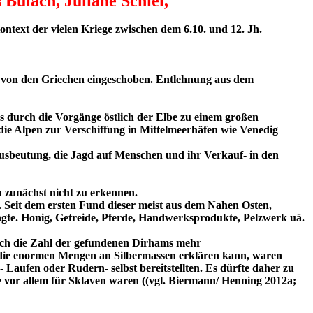
Bulach, Juliane Schiel,
ntext der vielen Kriege zwischen dem 6.10. und 12. Jh.
de von den Griechen eingeschoben. Entlehnung aus dem
s durch die Vorgänge östlich der Elbe zu einem großen
ie Alpen zur Verschiffung in Mittelmeerhäfen wie Venedig
Ausbeutung, die Jagd auf Menschen und ihr Verkauf- in den
h zunächst nicht zu erkennen.
 Seit dem ersten Fund dieser meist aus dem Nahen Osten,
gte. Honig, Getreide, Pferde, Handwerksprodukte, Pelzwerk uä.
sich die Zahl der gefundenen Dirhams mehr
s die enormen Mengen an Silbermassen erklären kann, waren
- Laufen oder Rudern- selbst bereitstellten. Es dürfte daher zu
vor allem für Sklaven waren ((vgl. Biermann/ Henning 2012a;