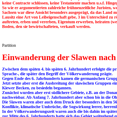
keine Contracte schlüssen, keine Testamente machen u.s.f. Hing
So wie er argumentierten zahlreiche frühneuzeitliche Juristen, 
Sachsen war diese Ansicht besonders ausgeprägt, da das Land mi
Lausitz eine Art von Leibeigenschaft gebe, 3 im Unterschied zu 
auftreten, erben und vererben, Eigentum erwerben, heiraten (we
Boden, den sie bewirtschafteten, verkauft werden.
Partition
Einwanderung der Slawen nac
Zwischen dem späten 4. bis späten 6. Jahrhundert erfolgte die 
Sprache-, die später den Begriff der Völkerwanderung prägte.
Gegen Ende des 6. Jahrhunderts kamen die germanischen Grup
Jetzt setzte aber erst die Ausbreitung der slawischen Gruppen 
Kiewer Becken, zu besiedeln begannen.
Zunächst wurden aber erst südlichere Gebiete, z.B. an der Donau
nachweisbar. Ab Anfang 7. Jahrhundert aber schon bis in die Ob
Die Slawen waren aber auch dem Druck der besonders in den 5
Konflikte, klimatische Umbrüche, die Sogwirkung leerer, herren
In der Völkerwanderungszeit waren auch die bis dahin im spät
zur Mitte des 6. Jahrhunderts hatte sich das Gebiet weitgehend e