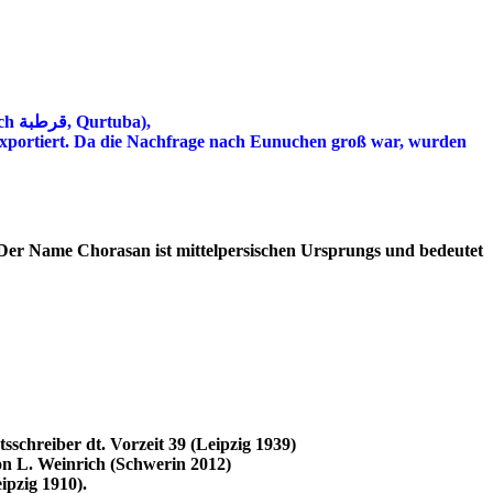
Im 10. Jahrhundert wurde das Kalifat von Cordoba errichtet. In dieser Zeit lebten ungefähr 110.000 Menschen in Córdoba (arabisch قرطبة, Qurtuba),
 exportiert. Da die Nachfrage nach Eunuchen groß war, wurden
e. Der Name Chorasan ist mittelpersischen Ursprungs und bedeutet
chreiber dt. Vorzeit 39 (Leipzig 1939)
n L. Weinrich (Schwerin 2012)
ipzig 1910).