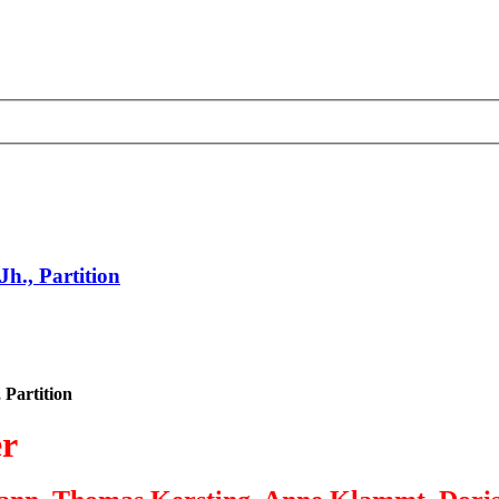
Jh., Partition
 Partition
er