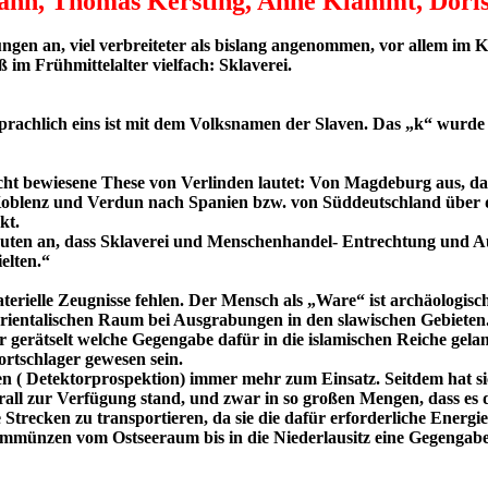
ann, Thomas Kersting, Anne Klammt, Doris 
en an, viel verbreiteter als bislang angenommen, vor allem im Ko
 im Frühmittelalter vielfach: Sklaverei.
 sprachlich eins ist mit dem Volksnamen der Slaven. Das „k“ wur
cht bewiesene These von Verlinden lautet: Von Magdeburg aus, da
Koblenz und Verdun nach Spanien bzw. von Süddeutschland über d
kt.
 deuten an, dass Sklaverei und Menschenhandel- Entrechtung und 
elten.“
terielle Zeugnisse fehlen. Der Mensch als „Ware“ ist archäologisc
ientalischen Raum bei Ausgrabungen in den slawischen Gebieten.
erätselt welche Gegengabe dafür in die islamischen Reiche gelan
rtschlager gewesen sein.
en ( Detektorprospektion) immer mehr zum Einsatz. Seitdem hat 
berall zur Verfügung stand, und zwar in so großen Mengen, dass e
Strecken zu transportieren, da sie die dafür erforderliche Energie
münzen vom Ostseeraum bis in die Niederlausitz eine Gegengabe 