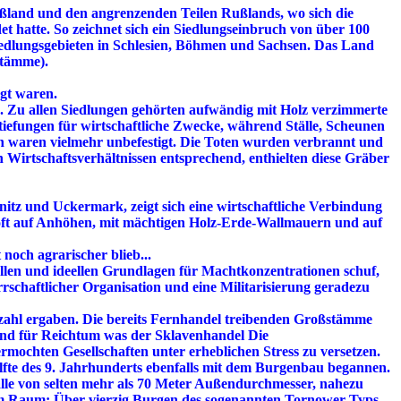
ßland und den angrenzenden Teilen Rußlands, wo sich die
et hatte. So zeichnet sich ein Siedlungseinbruch von über 100
iedlungsgebieten in Schlesien, Böhmen und Sachsen. Das Land
stämme).
ägt waren.
. Zu allen Siedlungen gehörten aufwändig mit Holz verzimmerte
efungen für wirtschaftliche Zwecke, während Ställe, Scheunen
en waren vielmehr unbefestigt. Die Toten wurden verbrannt und
 Wirtschaftsverhältnissen entsprechend, enthielten diese Gräber
nitz und Uckermark, zeigt sich eine wirtschaftliche Verbindung
 oft auf Anhöhen, mit mächtigen Holz-Erde-Wallmauern und auf
noch agrarischer blieb...
ellen und ideellen Grundlagen für Machtkonzentrationen schuf,
rrschaftlicher Organisation und eine Militarisierung geradezu
szahl ergaben. Die bereits Fernhandel treibenden Großstämme
and für Reichtum was der Sklavenhandel Die
rmochten Gesellschaften unter erheblichen Stress zu versetzen.
älfte des 9. Jahrhunderts ebenfalls mit dem Burgenbau begannen.
wälle von selten mehr als 70 Meter Außendurchmesser, nahezu
ngem Raum: Über vierzig Burgen des sogenannten Tornower Typs