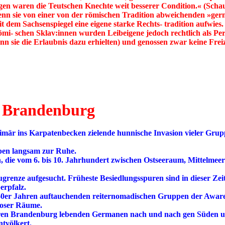
egen waren die Teutschen Knechte weit besserer Condition.« (Scha
wenn sie von einer von der römischen Tradition abweichenden »germ
t dem Sachsenspiegel eine eigene starke Rechts- tradition aufwie
römi- schen Sklav:innen wurden Leibeigene jedoch rechtlich als Pe
nn sie die Erlaubnis dazu erhielten) und genossen zwar keine Fr
h Brandenburg
primär ins Karpatenbecken zielende hunnische Invasion vieler Gr
pen langsam zur Ruhe.
ein, die vom 6. bis 10. Jahrhundert zwischen Ostseeraum, Mittel
grenze aufgesucht. Früheste Besiedlungsspuren sind in dieser Zeit
erpfalz.
60er Jahren auftauchenden reiternomadischen Gruppen der Awar
loser Räume.
eren Brandenburg lebenden Germanen nach und nach gen Süden un
ntvölkert.