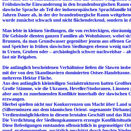
Frühslawische Einwanderung in den brandenburgischen Raum erf
slawische Sprache als Teil der indoeuropäischen Sprachfamilie bi
Jahren Dauer ab, in der der brandenburgische Raum weitgehend 
wurde zunächst schwach und nicht flächendeckend, sondern in d
Man lebte in kleinen Siedlungen, die von rechteckigen, einräum
Die Gebäude dienten ganzen Familien als Wohnhäuser, wobei sic
Brunnen, da man Grundwasser gegenüber jenem aus offenen Gewä
und Speicher in frühen slawischen Siedlungen ebenso wenig nach
in Urnen, Gruben oder – archäologisch schwer nachweisbar – als
fast nie Beigaben.
Die anfänglich bescheidenen Verhältnisse ließen die Slawen ins
mit der von den Skandinaviern dominierten Ostsee-Handelszone.
mehreren Hektar Fläche.
Aus den anfänglich kleinteiligen Sozialstrukturen hatten Großh
Große Stämme, wie die Ukranen, Heveller/Stodoranen, Linonen pr
aber auch zu zunehmenden Konflikte innerhalb der slawischen Gese
erzwangen.
Hierbei spielten nicht nur Konkurrenzen um Macht über Land un
(Silbermünzen aus dem islamischen Orient- sogenannte Dirhams)
Verdienstmöglichkeiten in diesem brutalen Geschäft und das Risi
Die Verdichtung der Siedlungskammern erzeugte Konfliktsituation
Diese Befestigungen entstanden offensichtlich in gegenseitiger
rund, grabenumgeben, zusätzlich geschützt durch feuchte Niede