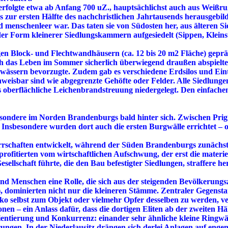
olgte etwa ab Anfang 700 uZ., hauptsächlichst auch aus Weißru
s zur ersten Hälfte des nachchristlichen Jahrtausends herausgebild
menschenleer war. Das taten sie von Südosten her, aus älteren S
er Form kleinerer Siedlungskammern aufgesiedelt (Sippen, Klein
igen Block- und Flechtwandhäusern (ca. 12 bis 20 m2 Fläche) gepr
h das Leben im Sommer sicherlich überwiegend draußen abspielte
ssern bevorzugte. Zudem gab es verschiedene Erdsilos und Einti
weisbar sind wie abgegrenzte Gehöfte oder Felder. Alle Siedlung
 oberflächliche Leichenbrandstreuung niedergelegt. Den einfachen
besondere im Norden Brandenburgs bald hinter sich. Zwischen Prig
 Insbesondere wurden dort auch die ersten Burgwälle errichtet –
errschaften entwickelt, während der Süden Brandenburgs zunächst 
ofitierten vom wirtschaftlichen Aufschwung, der erst die materi
llschaft führte, die den Bau befestigter Siedlungen, straffere he
d Menschen eine Rolle, die sich aus der steigenden Bevölkerung
, dominierten nicht nur die kleineren Stämme. Zentraler Gegenst
ko selbst zum Objekt oder vielmehr Opfer desselben zu werden, ve
en – ein Anlass dafür, dass die dortigen Eliten ab der zweiten H
 Orientierung und Konkurrenz: einander sehr ähnliche kleine Ring
rungen. In der Niederlausitz drängen sich derlei Anlagen auf e