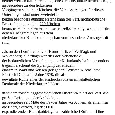
hender werden dafür archäologische Gesichtspunkte berücksichtigt,
insbesondere zu den hölzernen
Vorgängern steinerner Kirchen. die Voraussetzungen für dieses
Unterfangen sind unter zweierlei as-
pekten besonders günstig: erstens kann der Verf. archäologische
Beobachtungen an gut
220 Kirchen
heranziehen, an denen er nicht selten selbst beteiligt war, und unter
denen Großgrabungen aus dem
niederlausitzer Braunkohlentagebau von besonderer Aussagekraft
sind,
z.b. an den Dorfkirchen von Horno, Pritzen, Weißagk und
Wolkenberg. allerdings war dies der Nebeneffekt
der bedauerlichen Vernichtung einer Kulturlandschaft – besonders
tragisch erscheint die Sprengung der ehedem
einsam in Wald und Wiesen gelegenen „Wüsten Kirche“ von
Fürstlich Drehna im Jahre 1979, die als
gewaltige Ruine eines der eindrucksvollsten mittelalterlichen
Denkmale der Niederlausitz bildete.
in seinem forschungsgeschichtlichen Überblick führt der Verf. die
großen Leistungen der Archäologie
insbesondere seit Mitte der 1970er Jahre vor Augen, als einem für
die Energieversorgung der DDR
expandierenden Braunkohletagebau zahlreiche Dörfer und ihre