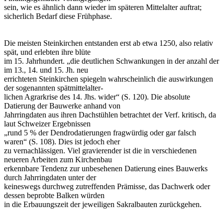
sein, wie es ähnlich dann wieder im späteren Mittelalter auftrat;
sicherlich Bedarf diese Frühphase.
Die meisten Steinkirchen entstanden erst ab etwa 1250, also relativ
spät, und erlebten ihre blüte
im 15. Jahrhundert. „die deutlichen Schwankungen in der anzahl der
im 13., 14. und 15. Jh. neu
errichteten Steinkirchen spiegeln wahrscheinlich die auswirkungen
der sogenannten spätmittelalter-
lichen Agrarkrise des 14. Jhs. wider“ (S. 120). Die absolute
Datierung der Bauwerke anhand von
Jahrringdaten aus ihren Dachstühlen betrachtet der Verf. kritisch, da
laut Schweizer Ergebnissen
„rund 5 % der Dendrodatierungen fragwürdig oder gar falsch
waren“ (S. 108). Dies ist jedoch eher
zu vernachlässigen. Viel gravierender ist die in verschiedenen
neueren Arbeiten zum Kirchenbau
erkennbare Tendenz zur unbesehenen Datierung eines Bauwerks
durch Jahrringdaten unter der
keineswegs durchweg zutreffenden Prämisse, das Dachwerk oder
dessen beprobte Balken würden
in die Erbauungszeit der jeweiligen Sakralbauten zurückgehen.