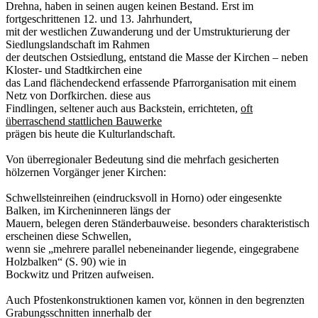
Drehna, haben in seinen augen keinen Bestand. Erst im
fortgeschrittenen 12. und 13. Jahrhundert,
mit der westlichen Zuwanderung und der Umstrukturierung der
Siedlungslandschaft im Rahmen
der deutschen Ostsiedlung, entstand die Masse der Kirchen – neben
Kloster- und Stadtkirchen eine
das Land flächendeckend erfassende Pfarrorganisation mit einem
Netz von Dorfkirchen. diese aus
Findlingen, seltener auch aus Backstein, errichteten,
oft
überraschend stattlichen Bauwerke
prägen bis heute die Kulturlandschaft.
Von überregionaler Bedeutung sind die mehrfach gesicherten
hölzernen Vorgänger jener Kirchen:
Schwellsteinreihen (eindrucksvoll in Horno) oder eingesenkte
Balken, im Kircheninneren längs der
Mauern, belegen deren Ständerbauweise. besonders charakteristisch
erscheinen diese Schwellen,
wenn sie „mehrere parallel nebeneinander liegende, eingegrabene
Holzbalken“ (S. 90) wie in
Bockwitz und Pritzen aufweisen.
Auch Pfostenkonstruktionen kamen vor, können in den begrenzten
Grabungsschnitten innerhalb der