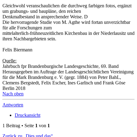
Gleichwohl veranschaulichen die durchweg farbigen fotos, ergänzt
um grabungs- und baupläne, den reichen
Denkmalbestand in ansprechender Weise. D
Die hervorragende Studie von M. Agthe wird fortan unverzichtbar
für alle Forschungen zum
mittelalterlich-frühneuzeitlichen Kirchenbau in der Niederlausitz und
ihren Nachbargebieten sein.
Felix Biermann
Quelle:
Jahrbuch fpr Brandenburgische Landesgeschichte, 69. Band
Herausgegeben im Auftrage der Landesgeschichtlichen Vereinigung
für die Mark Brandenburg e. V. (gegr. 1884) von Peter BahL,
Clemens Bergstedt, Felix Escher, Ines Garlisch und Frank Göse
Berlin 2018
Nach oben
Antworten
Druckansicht
1 Beitrag • Seite
1
von
1
Zurück zu „Dies und das“