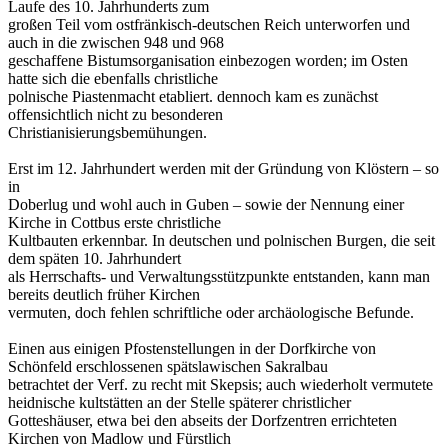
Laufe des 10. Jahrhunderts zum
großen Teil vom ostfränkisch-deutschen Reich unterworfen und
auch in die zwischen 948 und 968
geschaffene Bistumsorganisation einbezogen worden; im Osten
hatte sich die ebenfalls christliche
polnische Piastenmacht etabliert. dennoch kam es zunächst
offensichtlich nicht zu besonderen
Christianisierungsbemühungen.
Erst im 12. Jahrhundert werden mit der Gründung von Klöstern – so
in
Doberlug und wohl auch in Guben – sowie der Nennung einer
Kirche in Cottbus erste christliche
Kultbauten erkennbar. In deutschen und polnischen Burgen, die seit
dem späten 10. Jahrhundert
als Herrschafts- und Verwaltungsstützpunkte entstanden, kann man
bereits deutlich früher Kirchen
vermuten, doch fehlen schriftliche oder archäologische Befunde.
Einen aus einigen Pfostenstellungen in der Dorfkirche von
Schönfeld erschlossenen spätslawischen Sakralbau
betrachtet der Verf. zu recht mit Skepsis; auch wiederholt vermutete
heidnische kultstätten an der Stelle späterer christlicher
Gotteshäuser, etwa bei den abseits der Dorfzentren errichteten
Kirchen von Madlow und Fürstlich