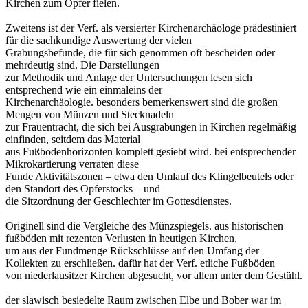
Kirchen zum Opfer fielen.
Zweitens ist der Verf. als versierter Kirchenarchäologe prädestiniert
für die sachkundige Auswertung der vielen
Grabungsbefunde, die für sich genommen oft bescheiden oder
mehrdeutig sind. Die Darstellungen
zur Methodik und Anlage der Untersuchungen lesen sich
entsprechend wie ein einmaleins der
Kirchenarchäologie. besonders bemerkenswert sind die großen
Mengen von Münzen und Stecknadeln
zur Frauentracht, die sich bei Ausgrabungen in Kirchen regelmäßig
einfinden, seitdem das Material
aus Fußbodenhorizonten komplett gesiebt wird. bei entsprechender
Mikrokartierung verraten diese
Funde Aktivitätszonen – etwa den Umlauf des Klingelbeutels oder
den Standort des Opferstocks – und
die Sitzordnung der Geschlechter im Gottesdienstes.
Originell sind die Vergleiche des Münzspiegels. aus historischen
fußböden mit rezenten Verlusten in heutigen Kirchen,
um aus der Fundmenge Rückschlüsse auf den Umfang der
Kollekten zu erschließen. dafür hat der Verf. etliche Fußböden
von niederlausitzer Kirchen abgesucht, vor allem unter dem Gestühl.
der slawisch besiedelte Raum zwischen Elbe und Bober war im