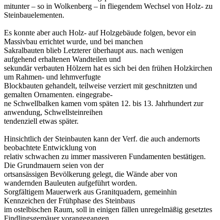
mitunter – so in Wolkenberg – in fliegendem Wechsel von Holz- zu
Steinbauelementen.
Es konnte aber auch Holz- auf Holzgebäude folgen, bevor ein
Massivbau errichtet wurde, und bei manchen
Sakralbauten blieb Letzterer überhaupt aus. nach wenigen
aufgehend erhaltenen Wandteilen und
sekundär verbauten Hölzern hat es sich bei den frühen Holzkirchen
um Rahmen- und lehmverfugte
Blockbauten gehandelt, teilweise verziert mit geschnitzten und
gemalten Ornamenten. eingegrabe-
ne Schwellbalken kamen vom späten 12. bis 13. Jahrhundert zur
anwendung, Schwellsteinreihen
tendenziell etwas später.
Hinsichtlich der Steinbauten kann der Verf. die auch andernorts
beobachtete Entwicklung von
relativ schwachen zu immer massiveren Fundamenten bestätigen.
Die Grundmauern seien von der
ortsansässigen Bevölkerung gelegt, die Wände aber von
wandernden Bauleuten aufgeführt worden.
Sorgfältigem Mauerwerk aus Granitquadern, gemeinhin
Kennzeichen der Frühphase des Steinbaus
im ostelbischen Raum, soll in einigen fällen unregelmäßig gesetztes
Findlingsgemäuer vorangegangen