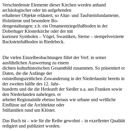
Verschiedenste Elemente dieser Kirchen werden anhand
archäologischer oder im aufgehenden
erhaltener Objekte erläutert, so Altar- und Taufsteinfundamente,
Holztürme und besondere Bo-
dengestaltungen: z.b. ein Ornamentziegelfußboden in der
Doberluger Klosterkirche oder der mit
kuriosen Symbolen – Vögel, Swastiken, Sterne – stempelverzierte
Backsteinfußboden in Riedebeck.
Die vielen Einzelbeobachtungen führt der Verf. in seiner
ausführlichen Auswertung zu einem
dichten kulturhistorischen Gesamtbild zusammen. So präsentiert er
Daten, die die Anfänge der
ostsiedlungszeitlichen Zuwanderung in der Niederlausitz bereits in
der zweiten hälfte des 12. Jahr-
hunderts und die die Herkunft der Siedler u.a. aus Franken sowie
den Niederlanden nahelegen. er
arbeitet Regionalstile ebenso heraus wie urbane und weltliche
Einflüsse auf die Architektur oder
Stilfamilien rund um Klöster.
Das Buch ist – wie für die Reihe gewohnt – in exzellenter Qualität
redigiert und publiziert worden.