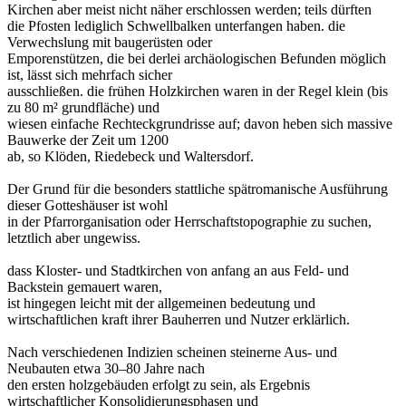
Kirchen aber meist nicht näher erschlossen werden; teils dürften
die Pfosten lediglich Schwellbalken unterfangen haben. die
Verwechslung mit baugerüsten oder
Emporenstützen, die bei derlei archäologischen Befunden möglich
ist, lässt sich mehrfach sicher
ausschließen. die frühen Holzkirchen waren in der Regel klein (bis
zu 80 m² grundfläche) und
wiesen einfache Rechteckgrundrisse auf; davon heben sich massive
Bauwerke der Zeit um 1200
ab, so Klöden, Riedebeck und Waltersdorf.
Der Grund für die besonders stattliche spätromanische Ausführung
dieser Gotteshäuser ist wohl
in der Pfarrorganisation oder Herrschaftstopographie zu suchen,
letztlich aber ungewiss.
dass Kloster- und Stadtkirchen von anfang an aus Feld- und
Backstein gemauert waren,
ist hingegen leicht mit der allgemeinen bedeutung und
wirtschaftlichen kraft ihrer Bauherren und Nutzer erklärlich.
Nach verschiedenen Indizien scheinen steinerne Aus- und
Neubauten etwa 30–80 Jahre nach
den ersten holzgebäuden erfolgt zu sein, als Ergebnis
wirtschaftlicher Konsolidierungsphasen und