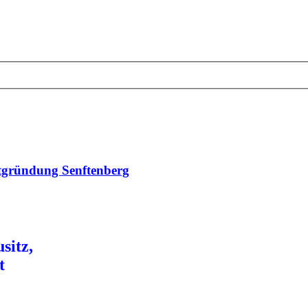
dtgründung Senftenberg
sitz,
t