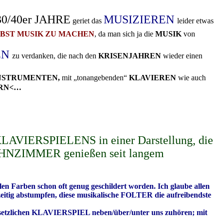
30/40er JAHRE
MUSIZIEREN
geriet das
leider etwas
BST MUSIK ZU MACHEN
, da man sich ja die
MUSIK
von
EN
zu verdanken, die nach den
KRISENJAHREN
wieder einen
NSTRUMENTEN,
mit „tonangebenden“
KLAVIEREN
wie auch
ERN<…
IERSPIELENS in einer Darstellung, die
WOHNZIMMER genießen seit langem
arben schon oft genug geschildert worden. Ich glaube allen
g abstumpfen, diese musikalische FOLTER die aufreibendste
tsetzlichen KLAVIERSPIEL neben/über/unter uns zuhören; mit