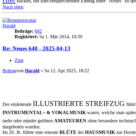
Hier
klicken, um zum entsprechenden Eintrag unter "Neues" zu spr
Nach oben
Harald
Beiträge:
692
Registriert:
Sa 1. Mär 2014, 10:39
Re: Neues 640 - 2025-04-13
Zitat
Beitrag
von
Harald
»
Sa 12. Apr 2025, 18:22
ILLUSTRIERTE STREIFZUG
Der einleitende
führ
INSTRUMENTAL~ & VOKALMUSIK
waren, welche man späte
mehr oder minder geübten
AMATEUREN
ohne besondere technisch
dargeboten wurden.
Im 20. Jh. führte eine erneute
BLÜTE
der
HAUSMUSIK
zur Herste