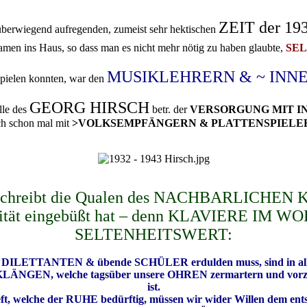
ZEIT der 19
überwiegend aufregenden, zumeist sehr hektischen
men ins Haus, so dass man es nicht mehr nötig zu haben glaubte,
SEL
MUSIKLEHRERN & ~ INN
spielen konnten, war den
GEORG HIRSCH
lle des
betr. der
VERSORGUNG MIT I
h schon mal mit
>VOLKSEMPFÄNGERN & PLATTENSPIEL
eibt die Qualen des NACHBARLICHEN KLAV
ualität eingebüßt hat – denn KLAVIERE IM 
SELTENHEITSWERT:
 DILETTANTEN & übende SCHÜLER erdulden muss, sind in allen F
ÄNGEN, welche tagsüber unsere OHREN zermartern und vorzeiti
ist.
ft, welche der RUHE bedürftig, müssen wir wider Willen dem en