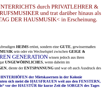
ALUNTERRICHTS durch PRIVATLEHRER &
ERUFSMUSIKER und trat darüber hinaus als
TAG DER HAUSMUSIK< in Erscheinung.
ikfreudigen
HEIMS
ertönt, sondern eine
GUTE
, gewissermaßen
RMUSIK
sein oder ein Wechselspiel zwischen
GEIGE &
REN GENERATION
wissen jedoch aus ihren
gar
UNGEWÖHNLICHES
, wenn daheim im
GEN
, diente der
ENTSPANNUNG
und war oft auch Ausdruck des
HINTERHÖFEN der Mietskasernen in der Kolonie
hnten sich meist die HAUSFRAUEN weit aus den FENSTERN,
“ vor der HAUSTÜR für kurze Zeit die SORGEN des Tages