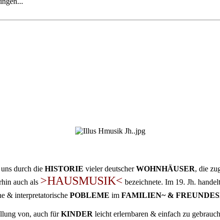
ingen...
t uns durch die
HISTORIE
vieler deutscher
WOHNHÄUSER
, die zu
>HAUSMUSIK<
rhin auch als
bezeichnete. Im 19. Jh. hande
e & interpretatorische
POBLEME
im
FAMILIEN~ & FREUNDE
llung von, auch für
KINDER
leicht erlernbaren & einfach zu gebrau