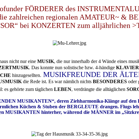
ls profunder FÖRDERER des INSTRUMENT
tig die zahlreichen regionalen AMATEUR~ & B
SOR“ bei KONZERTEN zum alljährlichen >
haus nicht nur eine
MUSIK
, die nur innerhalb der 4 Wände eines mus
ZERTMUSIK
. Das konnte nun solistische bzw. 4-händige
KLAVIE
MUSIKFREUNDE DER ÄLTE
SCHE
hinzugesellten.
USMUSIK
die Rede ist. Es war nämlich nichts
BESONDERES
oder 
l: es gehörte zum täglichen
LEBEN
, verdrängte die alltäglichen
SOR
HRENDEN MUSIKANTEN“, deren Ziehharmonika-Klänge auf den 
rmlichen Küchen & Stuben der BERGLEUTE drangen. Flugs le
en MUSIKANTEN hinterher, während die MÄNNER im „Sitzkreis