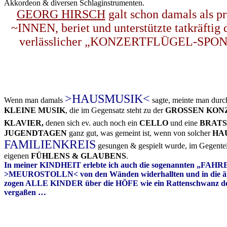
Akkordeon & diversen Schlaginstrumenten.
GEORG HIRSCH
galt schon damals a
~INNEN, beriet und unterstützte tatkräf
verlässlicher „KONZERTFLÜGEL-SPON
>HAUSMUSIK<
Wenn man damals
sagte, meinte man durc
KLEINE MUSIK
, die im Gegensatz steht zu der
GROSSEN KON
KLAVIER,
denen sich ev. auch noch ein
CELLO
und eine
BRAT
JUGENDTAGEN
ganz gut, was gemeint ist, wenn von solcher
HA
FAMILIENKREIS
gesungen & gespielt wurde, im Gegentei
eigenen
FÜHLENS & GLAUBENS
.
In meiner KINDHEIT erlebte ich auch die sogenannten „FA
>MEUROSTOLLN< von den Wänden widerhallten und in die ä
zogen ALLE KINDER über die HÖFE wie ein Rattenschwanz d
vergaßen …