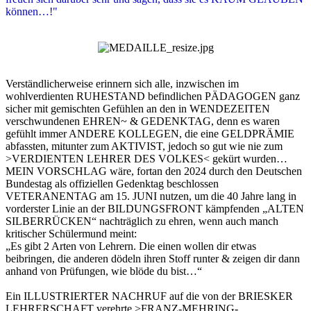
können…!"
Verständlicherweise erinnern sich alle, inzwischen im
wohlverdienten RUHESTAND befindlichen PÄDAGOGEN ganz
sicher mit gemischten Gefühlen an den in WENDEZEITEN
verschwundenen EHREN~ & GEDENKTAG, denn es waren
gefühlt immer ANDERE KOLLEGEN, die eine GELDPRÄMIE
abfassten, mitunter zum AKTIVIST, jedoch so gut wie nie zum
>VERDIENTEN LEHRER DES VOLKES< gekürt wurden…
MEIN VORSCHLAG wäre, fortan den 2024 durch den Deutschen
Bundestag als offiziellen Gedenktag beschlossen
VETERANENTAG am 15. JUNI nutzen, um die 40 Jahre lang in
vorderster Linie an der BILDUNGSFRONT kämpfenden „ALTEN
SILBERRÜCKEN“ nachträglich zu ehren, wenn auch manch
kritischer Schülermund meint:
„Es gibt 2 Arten von Lehrern. Die einen wollen dir etwas
beibringen, die anderen dödeln ihren Stoff runter & zeigen dir dann
anhand von Prüfungen, wie blöde du bist…“
Ein ILLUSTRIERTER NACHRUF auf die von der BRIESKER
LEHRERSCHAFT verehrte >FRANZ-MEHRING-