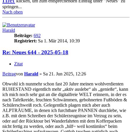
Hier
klicken, um zum entsprechenden Eintrag unter "Neues" zu
springen...
Nach oben
Harald
Beiträge:
692
Registriert:
Sa 1. Mär 2014, 10:39
Re: Neues 644 - 2025-05-18
Zitat
Beitrag
von
Harald
»
Sa 21. Jun 2025, 12:26
Obwohl ich nunmehr schon fast 20 Jahre meinen wohlverdienten
RUHESTAND eigentlich mehr „aktiv auslebe“ als „genieße“, kann
ich mich noch sehr gut an die digitalfreie WELT erinnern, in der es
nach Tafelkreide, feuchten Schwämmen, gebohnerten Fußböden &
Schülerschweiß roch. Gelegentlich plagen mich aber auch
ALPTRÄUME, in denen ich furchtbare PANNEN durchlebe, wie
z.B. mit dem Schreiben der Schülerzeugnisse im Verzug zu sein,
oder auf der Rücktour bei Wanderfahrten mit dem Kofferpacken
nicht fertig zu werden, oder auch „hilf~ weil kostümlos“ beim
Schülerfasching aufzukreuzen. Gottlob tauchen natürlich auch