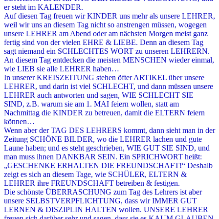
er steht im KALENDER.
Auf diesen Tag freuen wir KINDER uns mehr als unsere LEHRER,
weil wir uns an diesem Tag nicht so anstrengen müssen, wogegen
unsere LEHRER am Abend oder am nächsten Morgen meist ganz
fertig sind von der vielen EHRE & LIEBE. Denn an diesem Tag
sagt niemand ein SCHLECHTES WORT zu unseren LEHRERN.
An diesem Tag entdecken die meisten MENSCHEN wieder einmal,
wie LIEB sie alle LEHRER haben…
In unserer KREISZEITUNG stehen öfter ARTIKEL über unsere
LEHRER, und darin ist viel SCHLECHT, und dann müssen unsere
LEHRER auch antworten und sagen, WIE SCHLECHT SIE
SIND, z.B. warum sie am 1. MAI feiern wollen, statt am
Nachmittag die KINDER zu betreuen, damit die ELTERN feiern
können…
Wenn aber der TAG DES LEHRERS kommt, dann sieht man in der
Zeitung SCHÖNE BILDER, wo die LEHRER lachen und gute
Laune haben; und es steht geschrieben, WIE GUT SIE SIND, und
man muss ihnen DANKBAR SEIN. Ein SPRICHWORT heißt:
„GESCHENKE ERHALTEN DIE FREUNDSCHAFT!“ Deshalb
zeigt es sich an diesem Tage, wie SCHÜLER, ELTERN &
LEHRER ihre FREUNDSCHAFT betreiben & festigen.
Die schönste ÜBERRASCHUNG zum Tag des Lehrers ist aber
unsere SELBSTVERPFLICHTUNG, dass wir IMMER GUT
LERNEN & DISZIPLIN HALTEN wollen. UNSERE LEHRER
freuen sich darüber sehr und sagen, dass sie es KAUM GLAUBEN