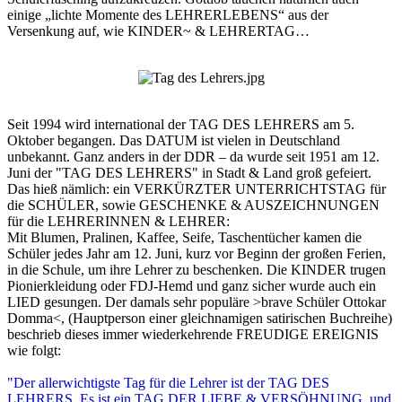
einige „lichte Momente des LEHRERLEBENS“ aus der
Versenkung auf, wie KINDER~ & LEHRERTAG…
Seit 1994 wird international der TAG DES LEHRERS am 5.
Oktober begangen. Das DATUM ist vielen in Deutschland
unbekannt. Ganz anders in der DDR – da wurde seit 1951 am 12.
Juni der "TAG DES LEHRERS" in Stadt & Land groß gefeiert.
Das hieß nämlich: ein VERKÜRZTER UNTERRICHTSTAG für
die SCHÜLER, sowie GESCHENKE & AUSZEICHNUNGEN
für die LEHRERINNEN & LEHRER:
Mit Blumen, Pralinen, Kaffee, Seife, Taschentücher kamen die
Schüler jedes Jahr am 12. Juni, kurz vor Beginn der großen Ferien,
in die Schule, um ihre Lehrer zu beschenken. Die KINDER trugen
Pionierkleidung oder FDJ-Hemd und ganz sicher wurde auch ein
LIED gesungen. Der damals sehr populäre >brave Schüler Ottokar
Domma<, (Hauptperson einer gleichnamigen satirischen Buchreihe)
beschrieb dieses immer wiederkehrende FREUDIGE EREIGNIS
wie folgt:
"Der allerwichtigste Tag für die Lehrer ist der TAG DES
LEHRERS. Es ist ein TAG DER LIEBE & VERSÖHNUNG, und