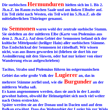
Hermunduren
Die suebischen
hielten sich im 1. Bis 2.
Jh.u.Z. im Raum zwischen Saale und am linken Elbufer auf.
Ein Teil zieht nach Westen, ein Teil wird im 5.Jh.u.Z. als die
mittelalterlichen Thüringer genannt.
Semnonen
Die
waren wohl der zentrale suebische Stamm.
Sie siedelten an der mittleren Elbe (Karte von Ptolemäus aus
dem 2. Jh.u.Z.). Auf dem Gebiet der Semnonen befand sich der
kultische Mittelpunkt (heiliger Hain) aller suebischen Stämme.
Das Endschicksal der Semnonen ist rätselhaft. Wir wissen
nicht, was aus ihnen geworden ist (blieben sie dort bis zur
Assimilierung mit den Slawen, oder hat nur keiner von einer
Wanderung etwas aufgeschrieben)
Tacitus, Strabo und Ptolemäus führen im ostgermanischen
Lugierer
Gebiet das sehr große Volk der
an, das in
Burgunder
mehrere Stämme zerfiel und, wie die
an der
mittleren Watha saß.
Es kann angenommen werden, dass sie auch in der Lausitz
gewohnt haben, obwohl ihr Heimatgebiet sich noch viel weiter
nach Osten erstreckte.
Später werden sie an der Donau und in Dacien und auf dem
Balkan erwähnt. Dass das Wohngebiet der Lugier bis zur Wisla