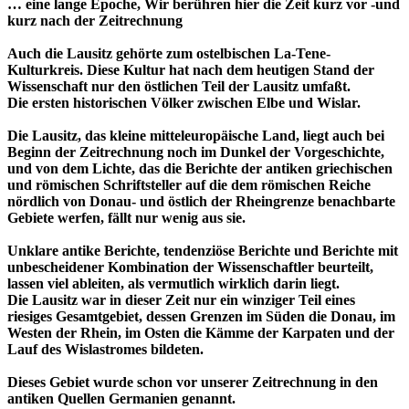
… eine lange Epoche, Wir berühren hier die Zeit kurz vor -und
kurz nach der Zeitrechnung
Auch die Lausitz gehörte zum ostelbischen La-Tene-
Kulturkreis. Diese Kultur hat nach dem heutigen Stand der
Wissenschaft nur den östlichen Teil der Lausitz umfaßt.
Die ersten historischen Völker zwischen Elbe und Wislar.
Die Lausitz, das kleine mitteleuropäische Land, liegt auch bei
Beginn der Zeitrechnung noch im Dunkel der Vorgeschichte,
und von dem Lichte, das die Berichte der antiken griechischen
und römischen Schriftsteller auf die dem römischen Reiche
nördlich von Donau- und östlich der Rheingrenze benachbarte
Gebiete werfen, fällt nur wenig aus sie.
Unklare antike Berichte, tendenziöse Berichte und Berichte mit
unbescheidener Kombination der Wissenschaftler beurteilt,
lassen viel ableiten, als vermutlich wirklich darin liegt.
Die Lausitz war in dieser Zeit nur ein winziger Teil eines
riesiges Gesamtgebiet, dessen Grenzen im Süden die Donau, im
Westen der Rhein, im Osten die Kämme der Karpaten und der
Lauf des Wislastromes bildeten.
Dieses Gebiet wurde schon vor unserer Zeitrechnung in den
antiken Quellen Germanien genannt.