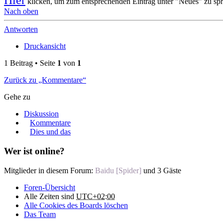
Hier
klicken, um zum entsprechenden Eintrag unter "Neues" zu spr
Nach oben
Antworten
Druckansicht
1 Beitrag • Seite
1
von
1
Zurück zu „Kommentare“
Gehe zu
Diskussion
Kommentare
Dies und das
Wer ist online?
Mitglieder in diesem Forum:
Baidu [Spider]
und 3 Gäste
Foren-Übersicht
Alle Zeiten sind
UTC+02:00
Alle Cookies des Boards löschen
Das Team